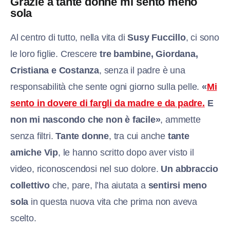
Grazie a tante donne mi sento meno
sola
Al centro di tutto, nella vita di
Susy Fuccillo
, ci sono
le loro figlie. Crescere
tre bambine, Giordana,
Cristiana e Costanza
, senza il padre è una
responsabilità che sente ogni giorno sulla pelle.
«
Mi
sento in dovere di fargli da madre e da padre.
E
non mi nascondo che non è facile»
, ammette
senza filtri.
Tante donne
, tra cui anche
tante
amiche Vip
, le hanno scritto dopo aver visto il
video, riconoscendosi nel suo dolore.
Un abbraccio
collettivo
che, pare, l’ha aiutata a
sentirsi meno
sola
in questa nuova vita che prima non aveva
scelto.