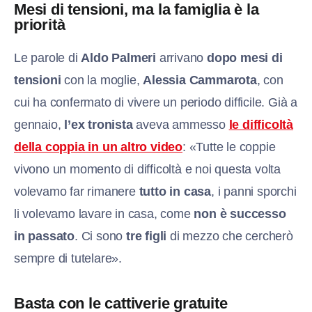
Mesi di tensioni, ma la famiglia è la
priorità
Le parole di
Aldo Palmeri
arrivano
dopo mesi di
tensioni
con la moglie,
Alessia Cammarota
, con
cui ha confermato di vivere un periodo difficile. Già a
gennaio,
l’ex tronista
aveva ammesso
le difficoltà
della coppia in un altro video
: «Tutte le coppie
vivono un momento di difficoltà e noi questa volta
volevamo far rimanere
tutto in casa
, i panni sporchi
li volevamo lavare in casa, come
non è successo
in passato
. Ci sono
tre figli
di mezzo che cercherò
sempre di tutelare».
Basta con le cattiverie gratuite