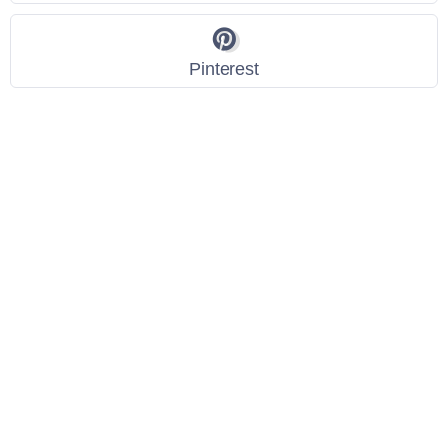
Pinterest
Link Utili
Policy Privacy
Termini e Condizioni
Dati personali
Contatti
Scarica l'App