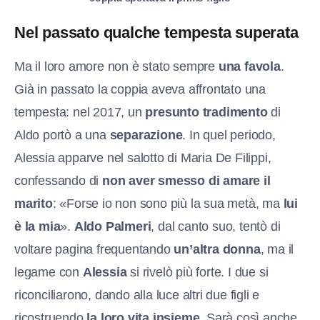
Nel passato qualche tempesta superata
Ma il loro amore non è stato sempre
una favola
.
Già in passato la coppia aveva affrontato una
tempesta: nel 2017, un
presunto tradimento
di
Aldo portò a una
separazione
. In quel periodo,
Alessia apparve nel salotto di Maria De Filippi,
confessando di
non aver smesso di amare il
marito
: «Forse io non sono più la sua metà, ma
lui
è la mia
».
Aldo Palmeri
, dal canto suo, tentò di
voltare pagina frequentando
un’altra donna
, ma il
legame con
Alessia
si rivelò più forte. I due si
riconciliarono, dando alla luce altri due figli e
ricostruendo
la loro vita insieme
. Sarà così anche