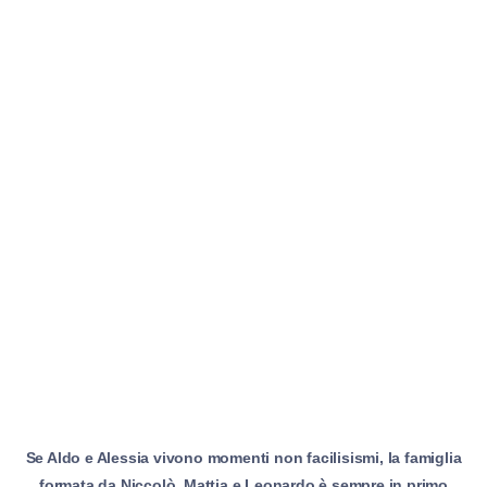
Se Aldo e Alessia vivono momenti non facilisismi, la famiglia
formata da Niccolò, Mattia e Leonardo è sempre in primo