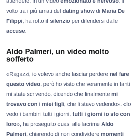
attendere: in un video
emozionato e nervoso
, il
volto tra i più amati del
dating show
di
Maria De
Filippi
, ha rotto
il silenzio
per difendersi dalle
accuse
.
Aldo Palmeri, un video molto
sofferto
«Ragazzi, io volevo anche lasciar perdere
nel fare
questo video
, però ho visto che veramente in tanti
mi state scrivendo, dicendo che finalmente
mi
trovavo con i miei figli
, che li stavo vedendo». «Io
vedo i bambini tutti i giorni,
tutti i giorni io sto con
loro
», ha proseguito quasi alle lacrime
Aldo
Palmeri
, chiarendo di non condividere
momenti