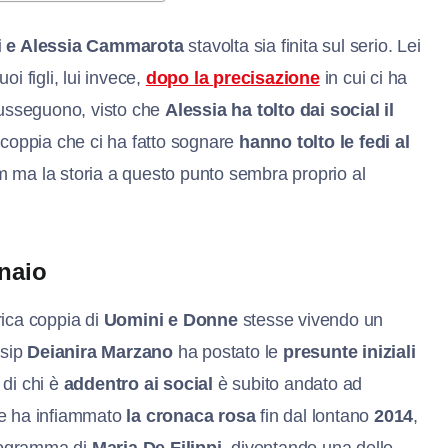
i e Alessia Cammarota
stavolta sia finita sul serio. Lei
oi figli, lui invece,
dopo la precisazione
in cui ci ha
 susseguono, visto che
Alessia ha tolto dai social il
 coppia che ci ha fatto sognare
hanno tolto le fedi al
 ma la storia a questo punto sembra proprio al
nnaio
ica coppia di
Uomini e Donne
stesse vivendo un
ssip
Deianira Marzano
ha postato le
presunte iniziali
o di chi è
addentro ai social
è subito andato ad
e ha infiammato
la cronaca rosa
fin dal lontano
2014
,
programma di
Maria De Filippi
, diventando una delle