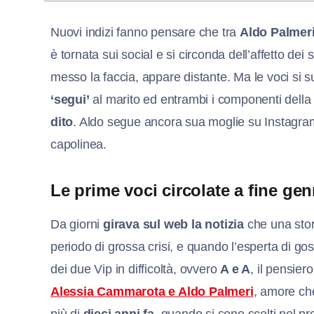
Nuovi indizi fanno pensare che tra
Aldo Palmer
è tornata sui social e si circonda dell’affetto dei su
messo la faccia, appare distante. Ma le voci si
‘segui’
al marito ed entrambi i componenti della
dito
. Aldo segue ancora sua moglie su Instagram
capolinea.
Le prime voci circolate a fine ge
Da giorni
girava sul web la notizia
che una stor
periodo di grossa crisi, e quando l’esperta di go
dei due Vip in difficoltà, ovvero
A e A
, il pensier
Alessia Cammarota e Aldo Palmeri
, amore ch
più di
dieci anni fa
, quando si sono scelti nel 