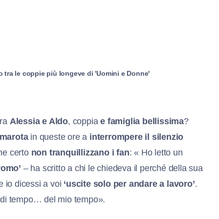
 tra le coppie più longeve di 'Uomini e Donne'
ra
Alessia e Aldo
, coppia
e famiglia bellissima
?
marota
in queste ore a
interrompere il silenzio
he certo
non tranquillizzano i fan
: « Ho letto un
promo’
– ha scritto a chi le chiedeva il perché della sua
 io dicessi a voi
‘uscite solo per andare a lavoro’
.
 di tempo… del mio tempo».