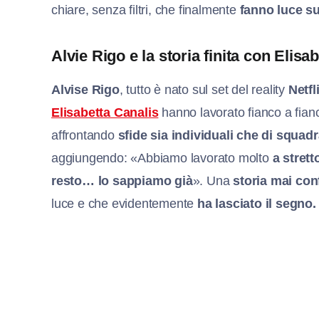
chiare, senza filtri, che finalmente
fanno luce s
Alvie Rigo e la storia finita con Elisa
Alvise Rigo
, tutto è nato sul set del reality
Netfl
Elisabetta Canalis
hanno lavorato fianco a fian
affrontando
sfide sia individuali che di squad
aggiungendo: «Abbiamo lavorato molto
a strett
resto… lo sappiamo già
». Una
storia mai co
luce e che evidentemente
ha lasciato il segno.