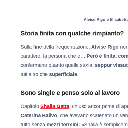
Alvise Rigo e Elisabetta 
Storia finita con qualche rimpianto?
Sulla
fine
della frequentazione,
Alvise Rigo
non
carattere, la persona che è…
Però è finita, co
confermano quanto quella storia,
seppur vissuta
tutt’altro che
superficiale
.
Sono single e penso solo al lavoro
Capitolo
Shaila Gatta
: chiuso ancor prima di apri
Caterina Balivo
, che avevano scatenato un vero
tutto senza
mezzi termini:
«Shaila è semplice