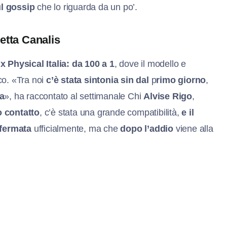
ul gossip
che lo riguarda da un po’.
betta Canalis
ix Physical Italia: da 100 a 1
, dove il modello e
co. «Tra noi
c’è stata sintonia sin dal
p
rimo giorno
,
ra
», ha raccontato al settimanale Chi
Alvise Rigo
,
o contatto
, c’è stata una grande compatibilità,
e il
nfermata
ufficialmente, ma che
dopo l’addio
viene alla