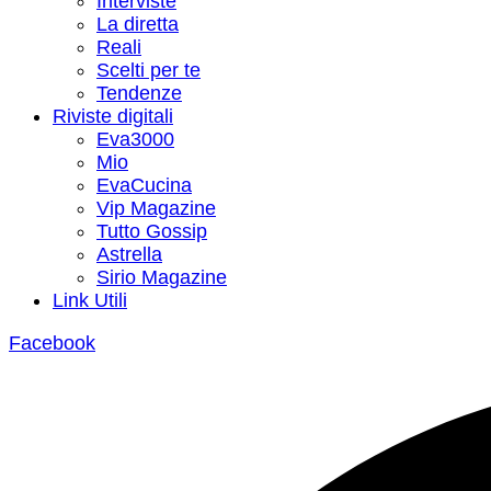
Interviste
La diretta
Reali
Scelti per te
Tendenze
Riviste digitali
Eva3000
Mio
EvaCucina
Vip Magazine
Tutto Gossip
Astrella
Sirio Magazine
Link Utili
Facebook