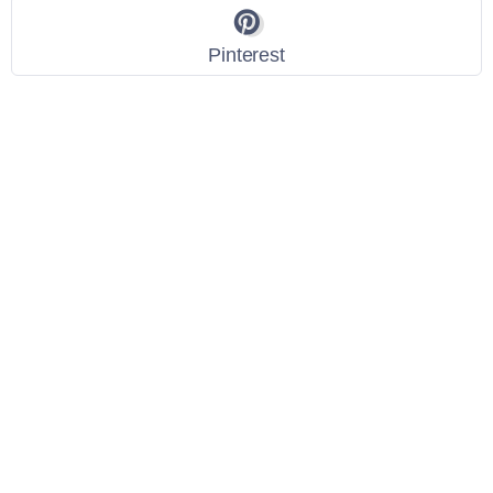
Pinterest
Link Utili
Policy Privacy
Termini e Condizioni
Dati personali
Contatti
Scarica l'App