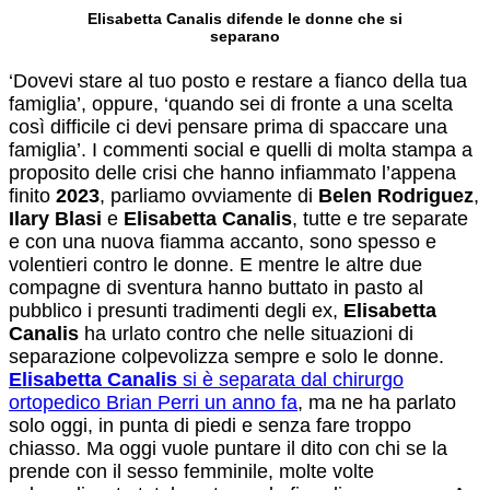
Elisabetta Canalis difende le donne che si
separano
‘Dovevi stare al tuo posto e restare a fianco della tua
famiglia’, oppure, ‘quando sei di fronte a una scelta
così difficile ci devi pensare prima di spaccare una
famiglia’. I commenti social e quelli di molta stampa a
proposito delle crisi che hanno infiammato l’appena
finito
2023
, parliamo ovviamente di
Belen Rodriguez
,
Ilary Blasi
e
Elisabetta Canalis
, tutte e tre separate
e con una nuova fiamma accanto, sono spesso e
volentieri contro le donne. E mentre le altre due
compagne di sventura hanno buttato in pasto al
pubblico i presunti tradimenti degli ex,
Elisabetta
Canalis
ha urlato contro che nelle situazioni di
separazione colpevolizza sempre e solo le donne.
Elisabetta Canalis
si è separata dal chirurgo
ortopedico Brian Perri un anno fa
, ma ne ha parlato
solo oggi, in punta di piedi e senza fare troppo
chiasso. Ma oggi vuole puntare il dito con chi se la
prende con il sesso femminile, molte volte