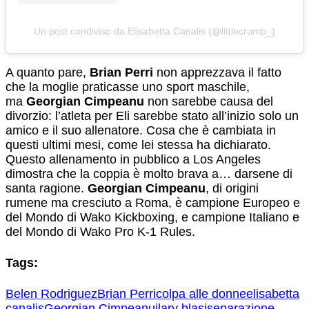
Un post condiviso da Elisabetta Canalis (@littlecrumb_)
A quanto pare,
Brian Perri
non apprezzava il fatto
che la moglie praticasse uno sport maschile,
ma
Georgian Cimpeanu
non sarebbe causa del
divorzio: l’atleta per Eli sarebbe stato all’inizio solo un
amico e il suo allenatore. Cosa che è cambiata in
questi ultimi mesi, come lei stessa ha dichiarato.
Questo allenamento in pubblico a Los Angeles
dimostra che la coppia è molto brava a… darsene di
santa ragione.
Georgian Cimpeanu
, di origini
rumene ma cresciuto a Roma, è campione Europeo e
del Mondo di Wako Kickboxing, e campione Italiano e
del Mondo di Wako Pro K-1 Rules.
Tags:
Belen Rodriguez
Brian Perri
colpa alle donne
elisabetta
canalis
Georgian Cimpeanu
ilary blasi
separazione