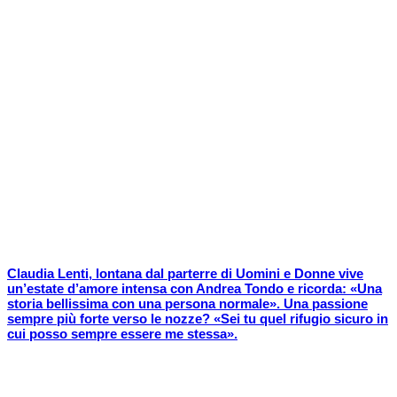
Claudia Lenti, lontana dal parterre di Uomini e Donne vive
un’estate d’amore intensa con Andrea Tondo e ricorda: «Una
storia bellissima con una persona normale». Una passione
sempre più forte verso le nozze? «Sei tu quel rifugio sicuro in
cui posso sempre essere me stessa».