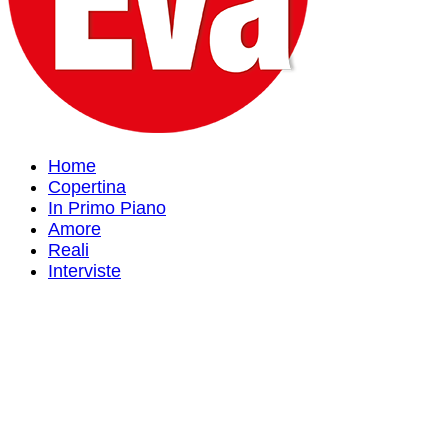
Home
Copertina
In Primo Piano
Amore
Reali
Interviste