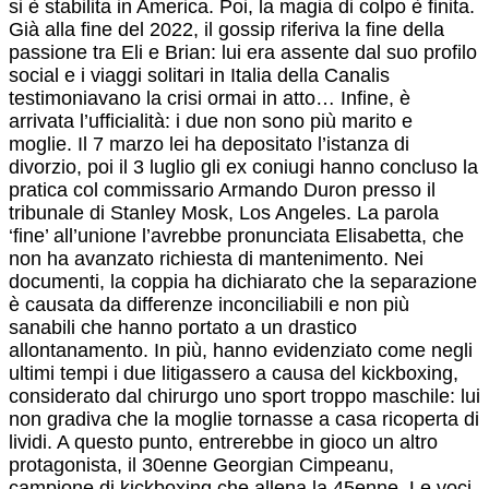
si è stabilita in America. Poi, la magia di colpo è finita.
Già alla fine del 2022, il gossip riferiva la fine della
passione tra Eli e Brian: lui era assente dal suo profilo
social e i viaggi solitari in Italia della Canalis
testimoniavano la crisi ormai in atto… Infine, è
arrivata l’ufficialità: i due non sono più marito e
moglie. Il 7 marzo lei ha depositato l’istanza di
divorzio, poi il 3 luglio gli ex coniugi hanno concluso la
pratica col commissario Armando Duron presso il
tribunale di Stanley Mosk, Los Angeles. La parola
‘fine’ all’unione l’avrebbe pronunciata Elisabetta, che
non ha avanzato richiesta di mantenimento. Nei
documenti, la coppia ha dichiarato che la separazione
è causata da differenze inconciliabili e non più
sanabili che hanno portato a un drastico
allontanamento. In più, hanno evidenziato come negli
ultimi tempi i due litigassero a causa del kickboxing,
considerato dal chirurgo uno sport troppo maschile: lui
non gradiva che la moglie tornasse a casa ricoperta di
lividi. A questo punto, entrerebbe in gioco un altro
protagonista, il 30enne Georgian Cimpeanu,
campione di kickboxing che allena la 45enne. Le voci