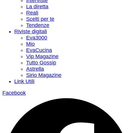
Interviste
La diretta
Reali
Scelti per te
Tendenze
Riviste digitali
Eva3000
Mio
EvaCucina
Vip Magazine
Tutto Gossip
Astrella
Sirio Magazine
Link Utili
Facebook