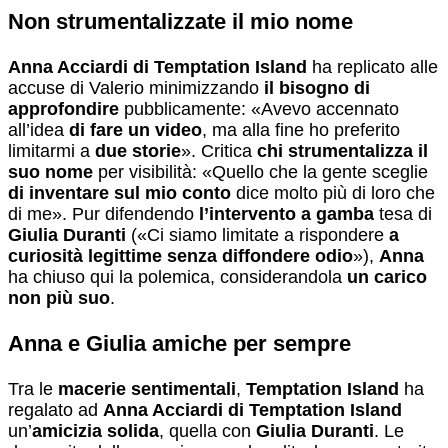
Non strumentalizzate il mio nome
Anna Acciardi di Temptation Island
ha replicato alle
accuse di Valerio minimizzando
il bisogno di
approfondire
pubblicamente: «Avevo accennato
all’idea
di fare un video
, ma alla fine ho preferito
limitarmi a
due storie
». Critica
chi strumentalizza il
suo nome
per visibilità: «Quello che la gente sceglie
di inventare sul mio conto
dice molto più di loro che
di me». Pur difendendo
l’intervento a gamba
tesa di
Giulia Duranti
(«Ci siamo limitate a rispondere
a
curiosità legittime senza diffondere odio
»),
Anna
ha chiuso qui la polemica, considerandola
un carico
non più suo
.
Anna e Giulia amiche per sempre
Tra le
macerie sentimentali
,
Temptation Island
ha
regalato ad
Anna Acciardi
di Temptation Island
un’
amicizia solida
, quella con
Giulia Duranti
. Le