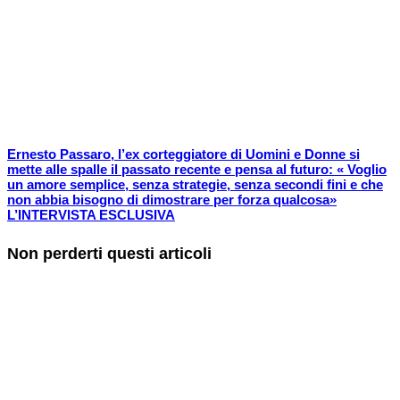
Ernesto Passaro, l’ex corteggiatore di Uomini e Donne si
mette alle spalle il passato recente e pensa al futuro: « Voglio
un amore semplice, senza strategie, senza secondi fini e che
non abbia bisogno di dimostrare per forza qualcosa»
L’INTERVISTA ESCLUSIVA
Non perderti questi articoli