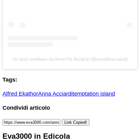
Un post condiviso da Anna Flö Acciardi (@annafloacciardi)
Tags:
Alfred Ekathor
Anna Acciardi
temptation island
Condividi articolo
Link Copied!
Eva3000 in Edicola