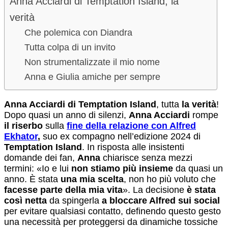
Anna Acciardi di Temptation Island, la
verità
Che polemica con Diandra
Tutta colpa di un invito
Non strumentalizzate il mio nome
Anna e Giulia amiche per sempre
Anna Acciardi di Temptation Island
, tutta
la verità
!
Dopo quasi un anno di silenzi,
Anna Acciardi
rompe
il riserbo
sulla
fine della relazione con Alfred
Ekhator
,
suo ex compagno nell’edizione 2024 di
Temptation Island
. In risposta alle insistenti
domande dei fan,
Anna
chiarisce senza mezzi
termini: «Io e lui
non stiamo più insieme
da quasi un
anno. È stata
una mia scelta
, non ho più voluto che
facesse parte della mia vita
». La decisione
è stata
così netta
da spingerla
a bloccare Alfred sui social
per evitare qualsiasi contatto, definendo questo gesto
una necessità per proteggersi da dinamiche tossiche