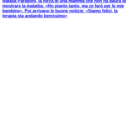
Natalia Paragoni, la forza di una mamma che non ha paura di
mostrare la malattia: «Ho pianto tanto, ma ce farò per le mie
bambine». Poi arrivano le buone notizie: «Siamo felici, la
terapia sta andando benissimo»