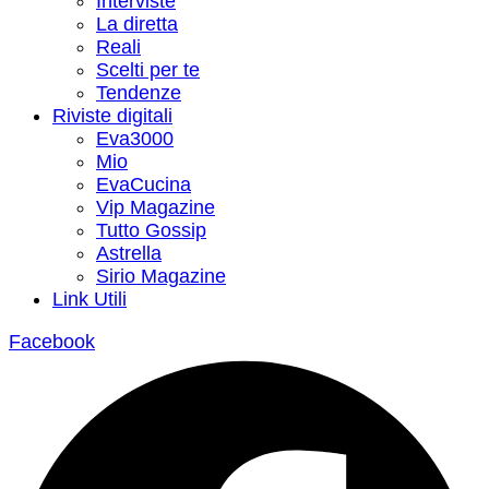
Interviste
La diretta
Reali
Scelti per te
Tendenze
Riviste digitali
Eva3000
Mio
EvaCucina
Vip Magazine
Tutto Gossip
Astrella
Sirio Magazine
Link Utili
Facebook