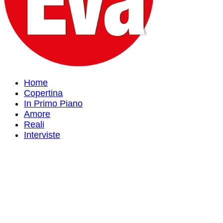
Home
Copertina
In Primo Piano
Amore
Reali
Interviste