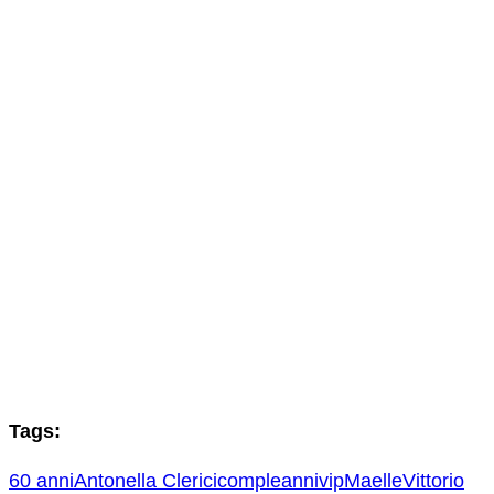
Tags:
60 anni
Antonella Clerici
compleannivip
Maelle
Vittorio