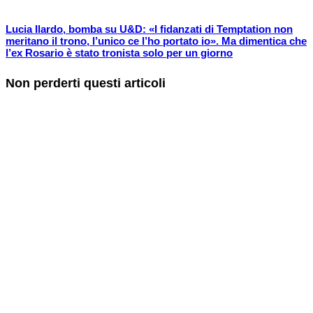
Lucia Ilardo, bomba su U&D: «I fidanzati di Temptation non
meritano il trono, l’unico ce l’ho portato io». Ma dimentica che
l’ex Rosario è stato tronista solo per un giorno
Non perderti questi articoli