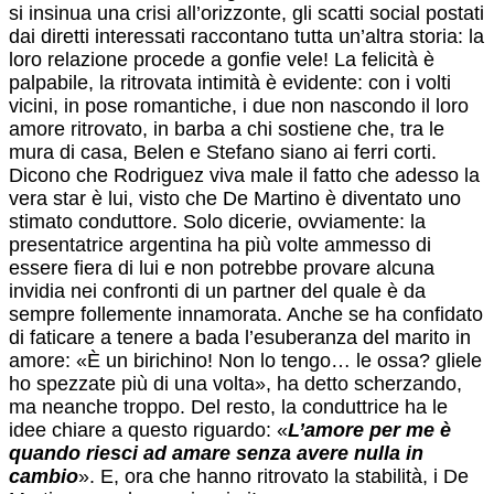
si insinua una crisi all’orizzonte, gli scatti social postati
dai diretti interessati raccontano tutta un’altra storia: la
loro relazione procede a gonfie vele! La felicità è
palpabile, la ritrovata intimità è evidente: con i volti
vicini, in pose romantiche, i due non nascondo il loro
amore ritrovato, in barba a chi sostiene che, tra le
mura di casa, Belen e Stefano siano ai ferri corti.
Dicono che Rodriguez viva male il fatto che adesso la
vera star è lui, visto che De Martino è diventato uno
stimato conduttore. Solo dicerie, ovviamente: la
presentatrice argentina ha più volte ammesso di
essere fiera di lui e non potrebbe provare alcuna
invidia nei confronti di un partner del quale è da
sempre follemente innamorata. Anche se ha confidato
di faticare a tenere a bada l’esuberanza del marito in
amore: «È un birichino! Non lo tengo… le ossa? gliele
ho spezzate più di una volta», ha detto scherzando,
ma neanche troppo. Del resto, la conduttrice ha le
idee chiare a questo riguardo: «
L’amore per me è
quando riesci ad amare senza avere nulla in
cambio
». E, ora che hanno ritrovato la stabilità, i De