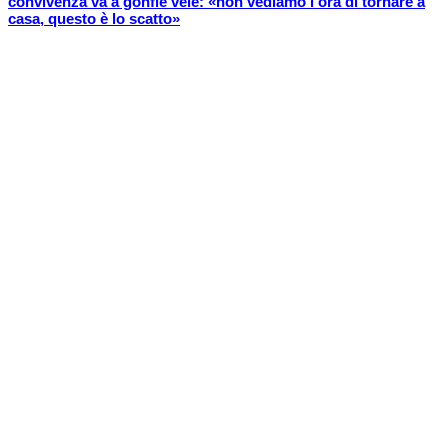
convivenza va a gonfie vele: «non vediamo l’ora di tornare a
casa, questo è lo scatto»