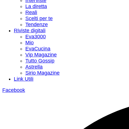
Interviste
La diretta
Reali
Scelti per te
Tendenze
Riviste digitali
Eva3000
Mio
EvaCucina
Vip Magazine
Tutto Gossip
Astrella
Sirio Magazine
Link Utili
Facebook