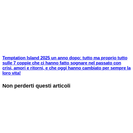
Temptation Island 2025 un anno dopo: tutto ma proprio tutto
sulle 7 coppie che ci hanno fatto sognare nel passato con
crisi, amori e ritorni, e che oggi hanno cambiato per sempre la
loro vita!
Non perderti questi articoli