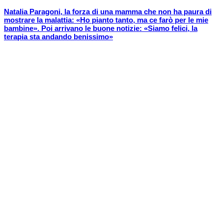
Natalia Paragoni, la forza di una mamma che non ha paura di
mostrare la malattia: «Ho pianto tanto, ma ce farò per le mie
bambine». Poi arrivano le buone notizie: «Siamo felici, la
terapia sta andando benissimo»