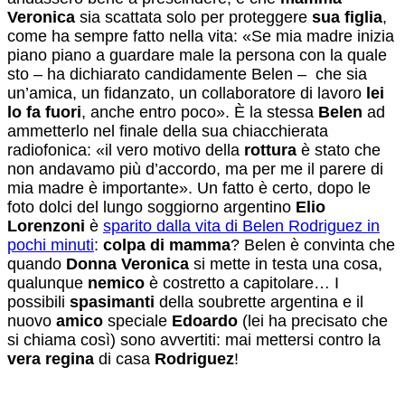
Veronica
sia scattata solo per proteggere
sua figlia
,
come ha sempre fatto nella vita: «Se mia madre inizia
piano piano a guardare male la persona con la quale
sto – ha dichiarato candidamente­ Belen – che sia
un’amica, un fidanzato, un collaboratore di lavoro
lei
lo fa fuori
, anche entro poco». È la stessa
Belen
ad
ammetterlo nel finale della sua chiacchierata
radiofonica: «il vero motivo della
rottura
è stato che
non andavamo più d’accordo, ma per me il parere di
mia madre è importante». Un fatto è certo, dopo le
foto dolci del lungo soggiorno argentino
Elio
Lorenzoni
è
sparito dalla vita di Belen Rodriguez in
pochi minuti
:
colpa di mamma
? Belen è convinta che
quando
Donna Veronica
si mette in testa una cosa,
qualunque
nemico
è costretto a capitolare… I
possibili
spasimanti
della soubrette argentina e il
nuovo
amico
speciale
Edoardo
(lei ha precisato che
si chiama così) sono avvertiti: mai mettersi contro la
vera regina
di casa
Rodriguez
!