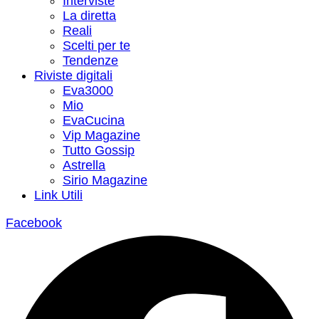
Interviste
La diretta
Reali
Scelti per te
Tendenze
Riviste digitali
Eva3000
Mio
EvaCucina
Vip Magazine
Tutto Gossip
Astrella
Sirio Magazine
Link Utili
Facebook