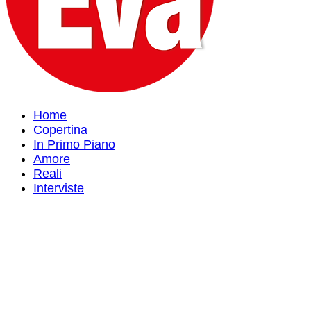
Home
Copertina
In Primo Piano
Amore
Reali
Interviste