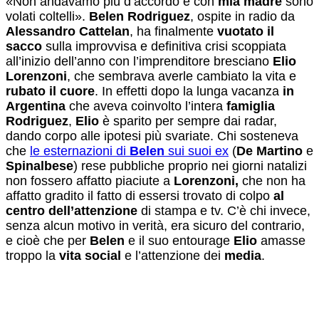
«Non andavamo più d’accordo e con
mia madre
sono
volati coltelli».
Belen Rodriguez
, ospite in radio da
Alessandro Cattelan
, ha finalmente
vuotato il
sacco
sulla improvvisa e definitiva crisi scoppiata
all’inizio dell’anno con l’imprenditore bresciano
Elio
Lorenzoni
, che sembrava averle cambiato la vita e
rubato il cuore
. In effetti dopo la lunga vacanza
in
Argentina
che aveva coinvolto l’intera
famiglia
Rodriguez
,
Elio
è sparito per sempre dai radar,
dando corpo alle ipotesi più svariate. Chi sosteneva
che
le esternazioni di
Belen
sui suoi ex
(
De Martino
e
Spinalbese
) rese pubbliche proprio nei giorni natalizi
non fossero affatto piaciute a
Lorenzoni,
che non ha
affatto gradito il fatto di essersi trovato di colpo
al
centro dell’attenzione
di stampa e tv. C’è chi invece,
senza alcun motivo in verità, era sicuro del contrario,
e cioè che per
Belen
e il suo entourage
Elio
amasse
troppo la
vita social
e l’attenzione dei
media
.