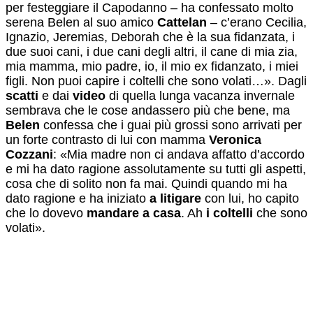
per festeggiare il Capodanno – ha confessato molto
serena Belen al suo amico
Cattelan
– c’erano Cecilia,
Ignazio, Jeremias, Deborah che è la sua fidanzata, i
due suoi cani, i due cani degli altri, il cane di mia zia,
mia mamma, mio padre, io, il mio ex fidanzato, i miei
figli. Non puoi capire i coltelli che sono volati…». Dagli
scatti
e dai
video
di quella lunga vacanza invernale
sembrava che le cose andassero più che bene, ma
Belen
confessa che i guai più grossi sono arrivati per
un forte contrasto di lui con mamma
Veronica
Cozzani
: «Mia madre non ci andava affatto d’accordo
e mi ha dato ragione assolutamente su tutti gli aspetti,
cosa che di solito non fa mai. Quindi quando mi ha
dato ragione e ha iniziato
a litigare
con lui, ho capito
che lo dovevo
mandare a casa
. Ah
i coltelli
che sono
volati».