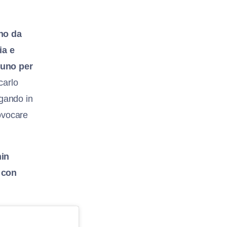
no da
ia e
nuno per
carlo
egando in
ovocare
min
 con