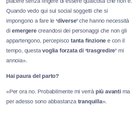
piacere senza fingere di essere qualcosa che non è.
Quando vedo qui sui social soggetti che si
impongono a fare le
‘diverse’
che hanno necessità
di
emergere
creandosi dei personaggi che non gli
appartengono, percepisco
tanta finzione
e con il
tempo, questa
voglia forzata di ‘trasgredire’
mi
annoia».
Hai paura del parto?
«Per ora no. Probabilmente mi verrà
più avanti
ma
per adesso sono abbastanza
tranquilla
».