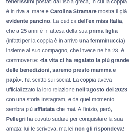
tenerissimi
postati dall’isola greca, in cui la coppia
è in riva al mare e
Carolina Stramare
mostra il già
evidente pancino
. La dedica
dell’ex miss Italia
,
che a 25 anni è in attesa della sua
prima figlia
(infatti per la coppia è in arrivo
una femminuccia
)
insieme al suo compagno, che invece ne ha 23, è
commovente:
«la vita ci ha regalato la più grande
delle benedizioni, saremo presto mamma e
papà»
, ha scritto sui social. La coppia aveva
ufficializzato la loro relazione
nell’agosto del 2023
con una storia Instagram, e da quel momento
sembra più
affiatata
che mai. All’inizio, però,
Pellegri
ha dovuto sudare per conquistare la sua
amata: lui le scriveva, ma lei
non gli rispondeva
!