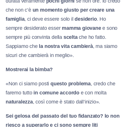
durata veramente
pochi giorni
se non ore. Io credo
che non c’è
un momento giusto per creare una
famiglia
, ci deve essere solo il
desiderio
. Ho
sempre desiderato esser
mamma giovane
e sono
sempre più convinta della
scelta
che ho fatto.
Sappiamo che
la nostra vita cambierà
, ma siamo
sicuri che cambierà in meglio».
Mostrerai la bimba?
«Non ci siamo posti
questo problema
, credo che
faremo tutto
in comune accordo
e con molta
naturalezza
, così come è stato dall’inizio».
Sei gelosa del passato del tuo fidanzato? lo non
riesco a superarlo e ci sono sempre liti