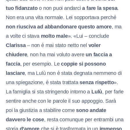
tuo fidanzato
o non puoi andarci
a fare la spesa
.
Non era una vita normale. Lei sopportava perché
non riusciva ad abbandonare questo amore
, ma
a volte ci stava
molto male
». «Lui – conclude
Clarissa
– non è mai stato netto nel
voler
chiudere
, non ha mai voluto avere
un faccia a
faccia
, per esempio. Le
coppie si possono
lasciare
, ma Lulù non è stata degnata nemmeno di
una spiegazione, è stata trattata
senza rispetto
».
La famiglia si sta stringendo intorno a
Lulù
, per farle
sentire anche con le parole il suo appoggio. Sarà
poi la giustizia a stabilire come
sono andate
davvero le cose
, resta comunque per entrambi una
storia
d’amore
che si è trasformata in un
immenso