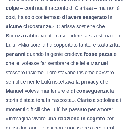
colpe
– continua il racconto di Clarissa – ma non è
così, ha solo confermato
di avere esagerato in
alcune circostanze
». Clarissa sostiene che
Bortuzzo abbia voluto nascondere la sua storia con
Lulù: «Mia sorella ha sopportato tanto, è stata
zitta
per anni
quando la gente credeva
fosse pazza
e
che lei volesse far sembrare che lei e
Manuel
stessero insieme. Loro stavano insieme davvero,
semplicemente Lulù rispettava
la privacy
che
Manuel
voleva mantenere e
di conseguenza
la
storia è stata tenuta nascosta». Clarissa sottolinea i
momenti difficili che Lulù ha passato per amore:
«Immagina vivere
una relazione in segreto
per
quasi due anni, in cui non puoi uscire a cena
col