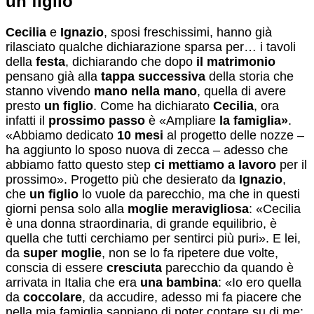
un figlio
Cecilia
e
Ignazio
, sposi freschissimi, hanno già
rilasciato qualche dichiarazione sparsa per… i tavoli
della
festa
, dichiarando che dopo
il matrimonio
pensano già alla
tappa successiva
della storia che
stanno vivendo
mano nella mano
, quella di avere
presto
un figlio
. Come ha dichiarato
Cecilia
, ora
infatti il
prossimo passo
è «Ampliare
la famiglia»
.
«Abbiamo dedicato
10 mesi
al progetto delle nozze –
ha aggiunto lo sposo nuova di zecca – adesso che
abbiamo fatto questo step
ci mettiamo a lavoro
per il
prossimo». Progetto più che desierato da
Ignazio
,
che
un figlio
lo vuole da parecchio, ma che in questi
giorni pensa solo alla
moglie meravigliosa
: «Cecilia
è una donna straordinaria, di grande equilibrio, è
quella che tutti cerchiamo per sentirci più puri». E lei,
da
super moglie
, non se lo fa ripetere due volte,
conscia di essere
cresciuta
parecchio da quando è
arrivata in Italia che era
una bambina
: «Io ero quella
da
coccolare
, da accudire, adesso mi fa piacere che
nella mia famiglia sappiano di poter contare su di me: