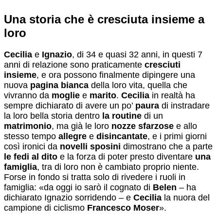
Una storia che è cresciuta insieme a
loro
Cecilia
e
Ignazio
, di 34 e quasi 32 anni, in questi 7
anni di relazione sono praticamente
cresciuti
insieme
, e ora possono finalmente dipingere una
nuova
pagina bianca
della loro vita, quella che
vivranno da
moglie
e
marito
.
Cecilia
in realtà ha
sempre dichiarato di avere un po’
paura
di instradare
la loro bella storia dentro
la routine
di un
matrimonio
, ma già le loro
nozze sfarzose
e allo
stesso tempo
allegre
e
disincantate
, e i primi giorni
così ironici da
novelli sposini
dimostrano che a parte
le fedi al dito
e la forza di poter presto diventare
una
famiglia
, tra di loro non è cambiato proprio niente.
Forse in fondo si tratta solo di rivedere i ruoli in
famiglia: «da oggi io sarò il cognato di
Belen
– ha
dichiarato Ignazio sorridendo – e
Cecilia
la nuora del
campione di ciclismo
Francesco Moser
».