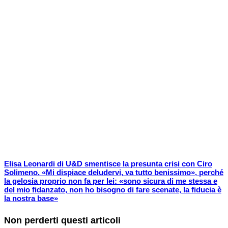
Elisa Leonardi di U&D smentisce la presunta crisi con Ciro
Solimeno. «Mi dispiace deludervi, va tutto benissimo», perché
la gelosia proprio non fa per lei: «sono sicura di me stessa e
del mio fidanzato, non ho bisogno di fare scenate, la fiducia è
la nostra base»
Non perderti questi articoli