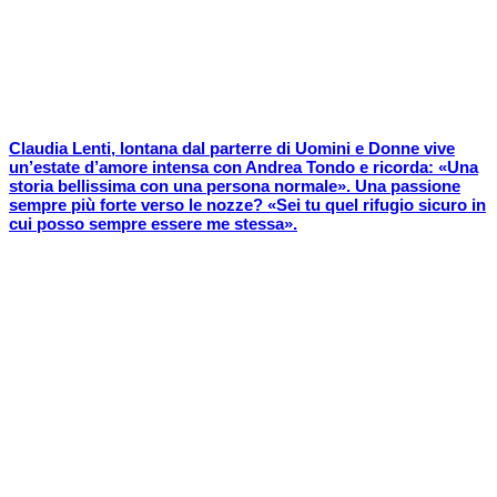
Claudia Lenti, lontana dal parterre di Uomini e Donne vive
un’estate d’amore intensa con Andrea Tondo e ricorda: «Una
storia bellissima con una persona normale». Una passione
sempre più forte verso le nozze? «Sei tu quel rifugio sicuro in
cui posso sempre essere me stessa».