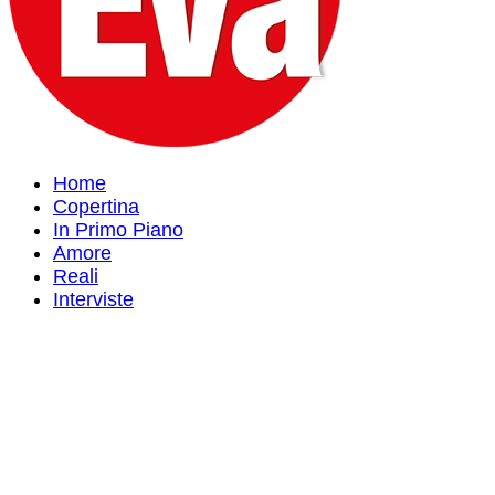
Home
Copertina
In Primo Piano
Amore
Reali
Interviste