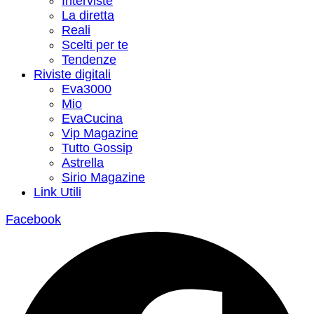
Interviste
La diretta
Reali
Scelti per te
Tendenze
Riviste digitali
Eva3000
Mio
EvaCucina
Vip Magazine
Tutto Gossip
Astrella
Sirio Magazine
Link Utili
Facebook