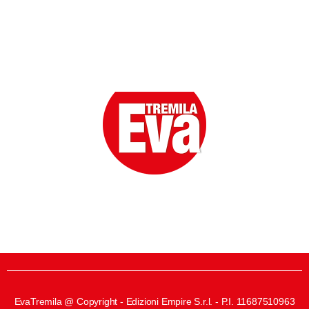
Eva la prima Donna del Gossip. Oltre 80 anni in cima
alle classifiche della cronaca rosa.
EvaTremila @ Copyright - Edizioni Empire S.r.l. - P.I. 11687510963​