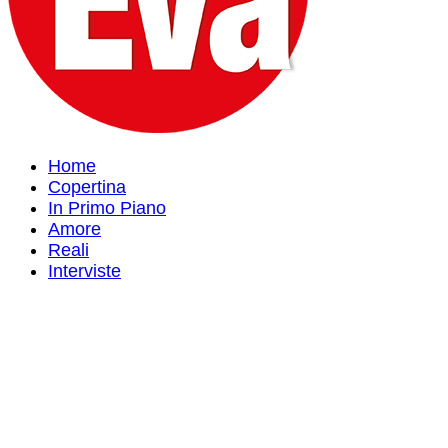
Home
Copertina
In Primo Piano
Amore
Reali
Interviste