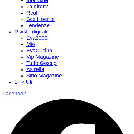
Interviste
La diretta
Reali
Scelti per te
Tendenze
Riviste digitali
Eva3000
Mio
EvaCucina
Vip Magazine
Tutto Gossip
Astrella
Sirio Magazine
Link Utili
Facebook