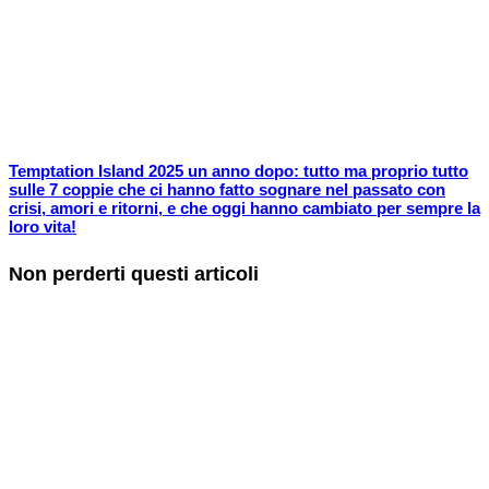
Temptation Island 2025 un anno dopo: tutto ma proprio tutto
sulle 7 coppie che ci hanno fatto sognare nel passato con
crisi, amori e ritorni, e che oggi hanno cambiato per sempre la
loro vita!
Non perderti questi articoli