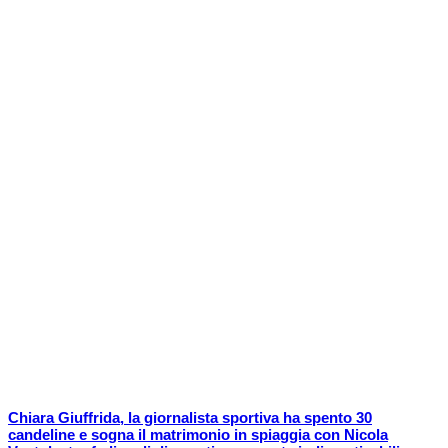
Chiara Giuffrida, la giornalista sportiva ha spento 30
candeline e sogna il matrimonio in spiaggia con Nicola