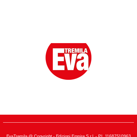
Eva la prima Donna del Gossip. Oltre 80 anni in cima
alle classifiche della cronaca rosa.
EvaTremila @ Copyright - Edizioni Empire S.r.l. - P.I. 11687510963​