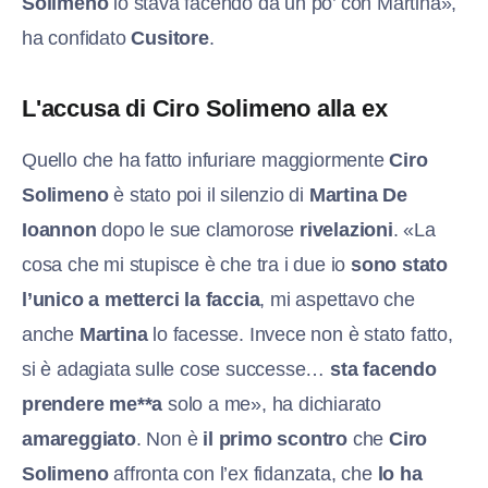
Solimeno
lo stava facendo da un po’ con Martina»,
ha confidato
Cusitore
.
L'accusa di Ciro Solimeno alla ex
Quello che ha fatto infuriare maggiormente
Ciro
Solimeno
è stato poi il silenzio di
Martina De
Ioannon
dopo le sue clamorose
rivelazioni
. «La
cosa che mi stupisce è che tra i due io
sono stato
l’unico a metterci la faccia
, mi aspettavo che
anche
Martina
lo facesse. Invece non è stato fatto,
si è adagiata sulle cose successe…
sta facendo
prendere me**a
solo a me», ha dichiarato
amareggiato
. Non è
il primo scontro
che
Ciro
Solimeno
affronta con l’ex fidanzata, che
lo ha