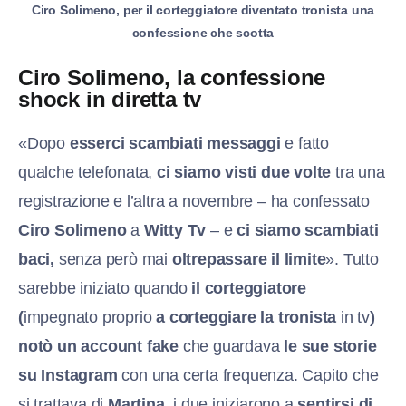
Ciro Solimeno, per il corteggiatore diventato tronista una
confessione che scotta
Ciro Solimeno, la confessione
shock in diretta tv
«Dopo
esserci scambiati messaggi
e fatto
qualche telefonata,
ci siamo visti due volte
tra una
registrazione e l’altra a novembre – ha confessato
Ciro Solimeno
a
Witty Tv
– e
ci siamo scambiati
baci,
senza però mai
oltrepassare il limite
». Tutto
sarebbe iniziato quando
il corteggiatore
(
impegnato proprio
a corteggiare la tronista
in tv
)
notò un account fake
che guardava
le sue storie
su Instagram
con una certa frequenza. Capito che
si trattava di
Martina
, i due iniziarono a
sentirsi di