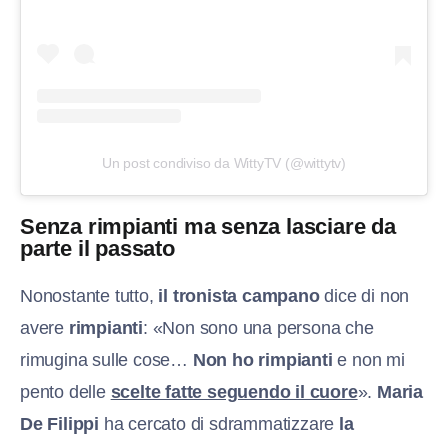
Un post condiviso da WittyTV (@wittytv)
Senza rimpianti ma senza lasciare da
parte il passato
Nonostante tutto,
il tronista campano
dice di non
avere
rimpianti
: «Non sono una persona che
rimugina sulle cose…
Non ho rimpianti
e non mi
pento delle
scelte fatte seguendo il cuore
».
Maria
De Filippi
ha cercato di sdrammatizzare
la