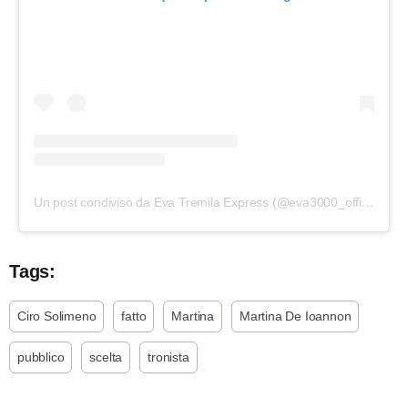
Un post condiviso da Eva Tremila Express (@eva3000_official)
Tags:
Ciro Solimeno
fatto
Martina
Martina De Ioannon
pubblico
scelta
tronista