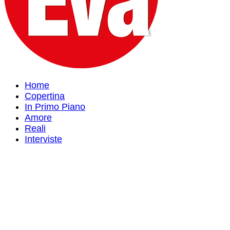
Home
Copertina
In Primo Piano
Amore
Reali
Interviste