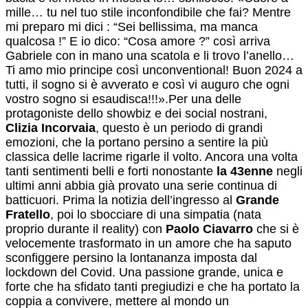
mille… tu nel tuo stile inconfondibile che fai? Mentre
mi preparo mi dici : “Sei bellissima, ma manca
qualcosa !” E io dico: “Cosa amore ?” così arriva
Gabriele con in mano una scatola e li trovo l’anello…
Ti amo mio principe così unconventional! Buon 2024 a
tutti, il sogno si è avverato e così vi auguro che ogni
vostro sogno si esaudisca!!!».Per una delle
protagoniste dello showbiz e dei social nostrani,
Clizia Incorvaia
, questo è un periodo di grandi
emozioni, che la portano persino a sentire la più
classica delle lacrime rigarle il volto. Ancora una volta
tanti sentimenti belli e forti nonostante
la 43enne
negli
ultimi anni abbia già provato una serie continua di
batticuori. Prima la notizia dell’ingresso al
Grande
Fratello
, poi lo sbocciare di una simpatia (nata
proprio durante il reality) con
Paolo Ciavarro
che si è
velocemente trasformato in un amore che ha saputo
sconfiggere persino la lontananza imposta dal
lockdown del Covid. Una passione grande, unica e
forte che ha sfidato tanti pregiudizi e che ha portato la
coppia a convivere, mettere al mondo un