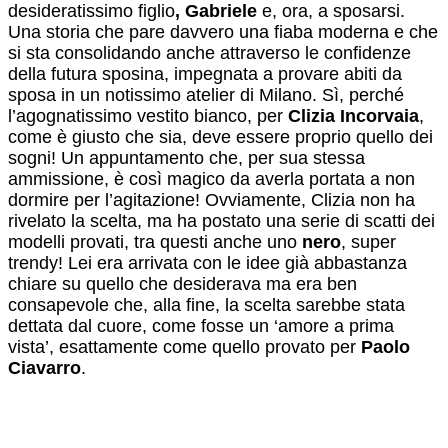
desideratissimo figlio
, Gabriele
e, ora, a sposarsi.
Una storia che pare davvero una fiaba moderna e che
si sta consolidando anche attraverso le confidenze
della futura sposina, impegnata a provare abiti da
sposa in un notissimo atelier di Milano. Sì, perché
l’agognatissimo vestito bianco, per
Clizia Incorvaia
,
come è giusto che sia, deve essere proprio quello dei
sogni! Un appuntamento che, per sua stessa
ammissione, è così magico da averla portata a non
dormire per l’agitazione! Ovviamente, Clizia non ha
rivelato la scelta, ma ha postato una serie di scatti dei
modelli provati, tra questi anche uno
nero
, super
trendy! Lei era arrivata con le idee già abbastanza
chiare su quello che desiderava ma era ben
consapevole che, alla fine, la scelta sarebbe stata
dettata dal cuore, come fosse un ‘amore a prima
vista’, esattamente come quello provato per
Paolo
Ciavarro
.