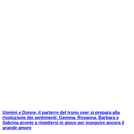
Uomini e Donne, il parterre del trono over si prepara alla
rivoluzione dei sentimenti: Gemma, Rosanna, Barbara e
Sabrina pronte a rimettersi in gioco per inseguire ancora il
grande amore