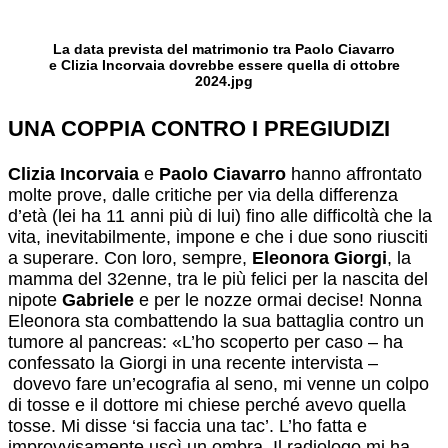
La data prevista del matrimonio tra Paolo Ciavarro
e Clizia Incorvaia dovrebbe essere quella di ottobre
2024.jpg
UNA COPPIA CONTRO I PREGIUDIZI
Clizia Incorvaia
e
Paolo Ciavarro
hanno affrontato
molte prove, dalle critiche per via della differenza
d’età (lei ha 11 anni più di lui) fino alle difficoltà che la
vita, inevitabilmente, impone e che i due sono riusciti
a superare. Con loro, sempre,
Eleonora Giorgi
, la
mamma del 32enne, tra le più felici per la nascita del
nipote
Gabriele
e per le nozze ormai decise! Nonna
Eleonora sta combattendo la sua battaglia contro un
tumore al pancreas: «L’ho scoperto per caso – ha
confessato la Giorgi in una recente intervista –
dovevo fare un’ecografia al seno, mi venne un colpo
di tosse e il dottore mi chiese perché avevo quella
tosse. Mi disse ‘si faccia una tac’. L’ho fatta e
improvvisamente uscì un ombra. Il radiologo mi ha