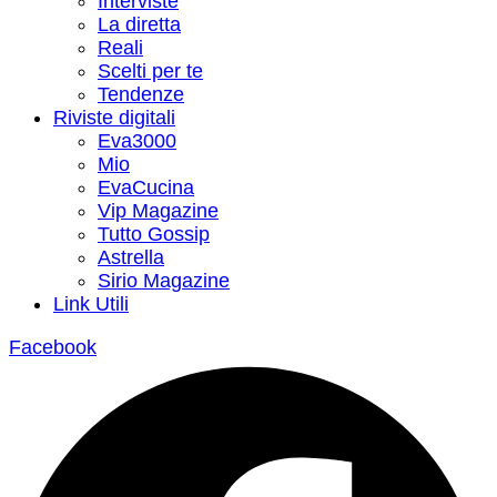
Interviste
La diretta
Reali
Scelti per te
Tendenze
Riviste digitali
Eva3000
Mio
EvaCucina
Vip Magazine
Tutto Gossip
Astrella
Sirio Magazine
Link Utili
Facebook