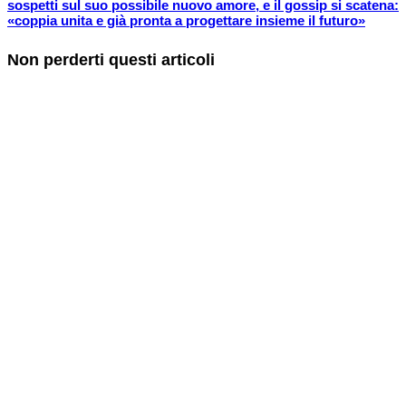
sospetti sul suo possibile nuovo amore, e il gossip si scatena:
«coppia unita e già pronta a progettare insieme il futuro»
Non perderti questi articoli