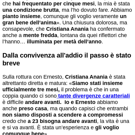
che
hai frequentato per cinque mesi
, la mia è stata
una condizione brutta
, ma l’ho dovuto fare. Abbiamo
pianto insieme
, comunque gli voglio veramente
un
gran bene dell’anima
». Una chiusura dolorosa, ma
consapevole, che
Cristiana Anania
ha confermato
anche a
mente fredda
, lontana da quei riflettori che
l’hanno…
illuminata per metà dell’anno
.
Dalla convivenza all'addio il passo è stato
breve
Sulla rottura con Ernesto,
Cristiana Anania
è stata
altrettanto diretta e matura: «
Siamo stati insieme
ufficialmente tre mesi,
il problema è che in una
coppia quando ci sono
t
ante divergenze caratteriali
è difficile
andare avanti.
Io e Ernesto
abbiamo
anche
pres
o casa
, ma quando capisci che entrambi
non siamo disposti a scendere a compromessi
credo che
a 23 bisogna andare avanti
, la vita è una
e si va avanti. È stata un’esperienza e
gli voglio
comunque bene
».