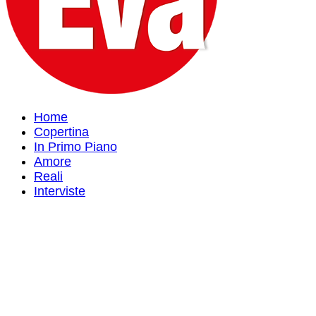
Home
Copertina
In Primo Piano
Amore
Reali
Interviste