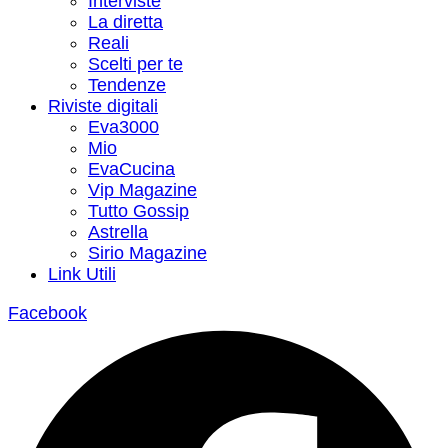
Interviste
La diretta
Reali
Scelti per te
Tendenze
Riviste digitali
Eva3000
Mio
EvaCucina
Vip Magazine
Tutto Gossip
Astrella
Sirio Magazine
Link Utili
Facebook