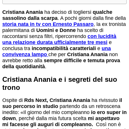
Cristiana Anania
ha deciso di togliersi
qualche
sassolino dalla scarpa
. A pochi giorni dalla fine della
storia nata in tv con Ernesto Passaro
, la ex tronista
palermitana di
Uomin
i e Donne
ha scelto di
raccontarsi senza filtri, ripercorrendo
con lucidità
una relazione durata ufficialmente tre mesi
e
conclusa tra
incompatibilità caratteriali
e
una
convivenza lampo
che per
Cristiana Anania
non
avrebbe retto alla
sempre difficile e temuta prova
della quotidianità
.
Cristiana Anania e i segreti del suo
trono
Ospite di
Rds Next,
Cristiana Anania
ha rivissuto
il
suo percorso in studio
partendo da un retroscena
inedito: «Il giorno del mio compleanno
io ero super in
down
, perché dalla mia futura scelta
mi aspettavo
mi facesse gli auguri di compleanno.
Così non è