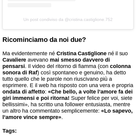
Un post condiviso da @cristina.castiglione.752
Ricominciamo da noi due?
Ma evidentemente né
Cristina Castiglione
né il suo
Cavaliere
avevano
mai smesso davvero di
pensarsi
. Il video del ritorno di fiamma (con
colonna
sonora di Raf
) così spontaneo e genuino, ha detto
tutto quello che le parole non riuscivano più a
esprimere. E il web ha risposto con una vera e propria
ondata di affetto
:
«Che bello, a volte l’amore fa dei
giri immensi e poi ritorna!
Super felice per voi, siete
bellissimi», ha scritto una follower entusiasta, mentre
un altro ha commentato semplicemente:
«Lo sapevo,
l’amore vince sempre»
.
Tags: