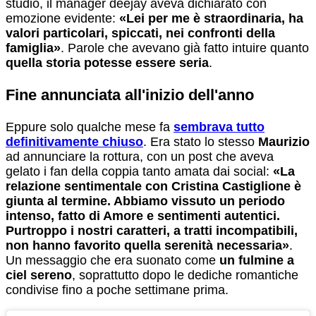
studio, il manager deejay aveva dichiarato con
emozione evidente:
«Lei per me è straordinaria, ha
valori particolari, spiccati, nei confronti della
famiglia»
. Parole che avevano già fatto intuire quanto
quella storia potesse essere seria
.
Fine annunciata all'inizio dell'anno
Eppure solo qualche mese fa
sembrava tutto
definitivamente chiuso
. Era stato lo stesso
Maurizio
ad annunciare la rottura, con un post che aveva
gelato i fan della coppia tanto amata dai social:
«La
relazione sentimentale con Cristina Castiglione è
giunta al termine. Abbiamo vissuto un periodo
intenso, fatto di Amore e sentimenti autentici.
Purtroppo i nostri caratteri, a tratti incompatibili,
non hanno favorito quella serenità necessaria»
.
Un messaggio che era suonato come
un fulmine a
ciel sereno
, soprattutto dopo le dediche romantiche
condivise fino a poche settimane prima.