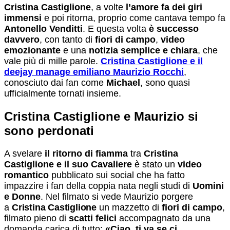
Cristina Castiglione
, a volte
l’amore fa dei giri
immensi
e poi ritorna, proprio come cantava tempo fa
Anton
ello Venditti
. E questa volta
è successo
davvero
, con tanto di
fiori di campo
,
video
emozionante
e una
notizia semplice e chiara
, che
vale più di mille parole.
Cristina Castiglione e il
deejay manage emiliano Maurizio Rocchi
,
conosciuto dai fan come
Michael
, sono quasi
ufficialmente tornati insieme.
Cristina Castiglione e Maurizio si
sono perdonati
A svelare
il ritorno di fiamma
tra
Cristina
Castiglione e il suo Cavaliere
è stato un
video
romantico
pubblicato sui social che ha fatto
impazzire i fan della coppia nata negli studi di
Uomini
e Donne
. Nel filmato si vede Maurizio porgere
a
Cristina Castiglione
un mazzetto di
fiori di campo
,
filmato pieno di
scatti felici
accompagnato da una
domanda carica di tutto:
«Ciao, ti va se ci