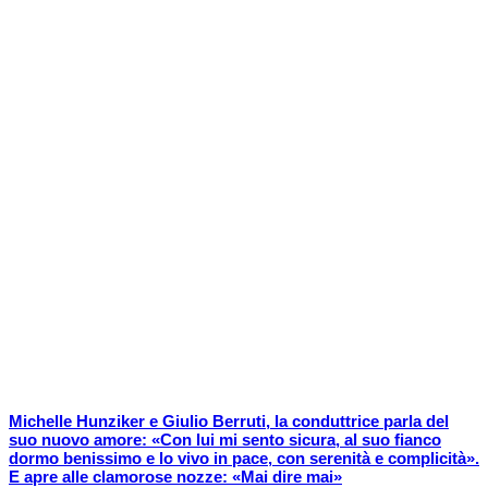
Michelle Hunziker e Giulio Berruti, la conduttrice parla del
suo nuovo amore: «Con lui mi sento sicura, al suo fianco
dormo benissimo e lo vivo in pace, con serenità e complicità».
E apre alle clamorose nozze: «Mai dire mai»