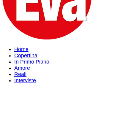
Home
Copertina
In Primo Piano
Amore
Reali
Interviste