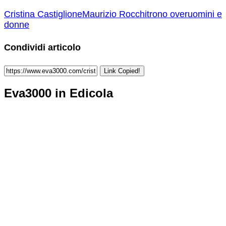
Cristina Castiglione
Maurizio Rocchi
trono over
uomini e
donne
Condividi articolo
Link Copied!
Eva3000 in Edicola