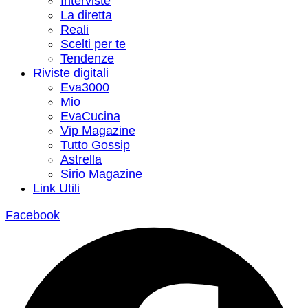
Interviste
La diretta
Reali
Scelti per te
Tendenze
Riviste digitali
Eva3000
Mio
EvaCucina
Vip Magazine
Tutto Gossip
Astrella
Sirio Magazine
Link Utili
Facebook