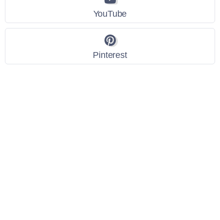
YouTube
Pinterest
Link Utili
Policy Privacy
Termini e Condizioni
Dati personali
Contatti