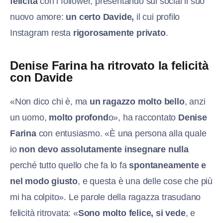
felicità
con i follower, presentando sui social il suo
nuovo amore:
un certo Davide,
il cui profilo
Instagram resta
rigorosamente privato
.
Denise Farina ha ritrovato la felicità
con Davide
«Non dico chi è, ma
un ragazzo molto bello
, anzi
un uomo,
molto profond
o», ha raccontato
Denise
Farina
con entusiasmo. «È una persona alla quale
io
non devo assolutamente insegnare nulla
perché tutto quello che fa lo fa
spontaneamente e
nel modo giusto
, e questa è una delle cose che più
mi ha colpito». Le parole della ragazza trasudano
felicità ritrovata: «
Sono molto felice, si vede
, e