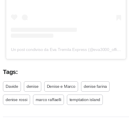
Un post condiviso da Eva Tremila Express (@eva3000_official)
Tags:
Davide
denise
Denise e Marco
denise farina
denise rossi
marco raffaelli
temptation island