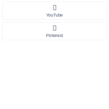
YouTube
Pinterest
Link Utili
Policy Privacy
Termini e Condizioni
Dati personali
Contatti