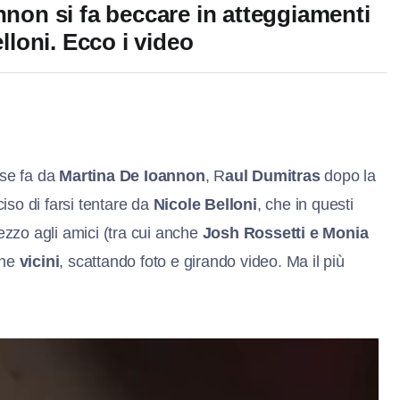
nnon si fa beccare in atteggiamenti
elloni. Ecco i video
ese fa da
Martina De Ioannon
, R
aul Dumitras
dopo la
iso di farsi tentare da
Nicole Belloni
, che in questi
zzo agli amici (tra cui anche
Josh Rossetti e Monia
che
vicini
, scattando foto e girando video. Ma il più