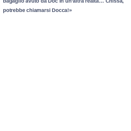
bagaglio avuto da Doc in un’altra realtà… Chissà,
potrebbe chiamarsi Docca!»