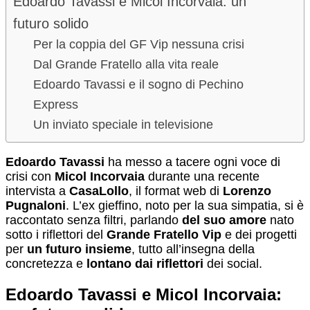
Edoardo Tavassi e Micol Incorvaia: un
futuro solido
Per la coppia del GF Vip nessuna crisi
Dal Grande Fratello alla vita reale
Edoardo Tavassi e il sogno di Pechino
Express
Un inviato speciale in televisione
Edoardo Tavassi
ha messo a tacere ogni voce di
crisi con
Micol Incorvaia
durante una recente
intervista a
CasaLollo
, il format web di
Lorenzo
Pugnaloni
. L’ex gieffino, noto per la sua simpatia, si è
raccontato senza filtri, parlando
del suo amore
nato
sotto i riflettori del
Grande Fratello Vip
e dei progetti
per
un futuro insieme
, tutto all’insegna della
concretezza e
lontano dai riflettori
dei social.
Edoardo Tavassi e Micol Incorvaia: