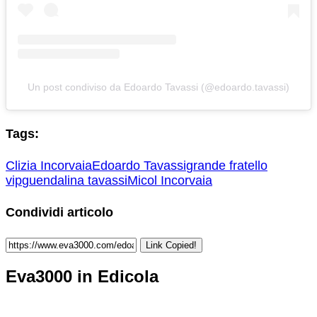
Un post condiviso da Edoardo Tavassi (@edoardo.tavassi)
Tags:
Clizia Incorvaia
Edoardo Tavassi
grande fratello
vip
guendalina tavassi
Micol Incorvaia
Condividi articolo
Link Copied!
Eva3000 in Edicola