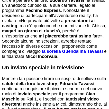
Oltre a parlare d’amore,
Edoardo Tavassi
ha svelato
un aneddoto curioso sulla sua carriera, legato al
programma
Pechino Express
. Nonostante il
desiderio di partecipare all’avventuroso reality, ha
rivelato: «Ho provato più volte a
presentarmi ai
casting
, ma c’è qualcuno che non mi vuole lì. Chissà,
magari un giorno ci riuscirò
, perché è
un’esperienza che
mi piacerebbe tantissimo
fare».
Secondo alcune indiscrezioni, avrebbe tentato
l’accesso in diverse occasioni, proponendo come
compagni di viaggio
la sorella Guendalina Tavassi
e
la fidanzata
Micol Incorvaia
.
Un inviato speciale in televisione
Mentre i fan possono tirare un sospiro di sollievo sulla
salute della loro love story
,
Edoardo Tavassi
continua a conquistare il piccolo schermo nel nuovo
ruolo di
inviato speciale
per il programma
Ciao
Maschio
su Rai 1, e i social con
tantissimi video
divertenti
anche insieme a Micol, dimostrando che, al