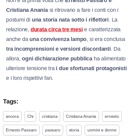
Non è la prima volta che
Ernesto Passaro e
Cristiana Anania
si ritrovano a fare i conti con i
postumi di
una storia nata sotto i riflettori
. La
relazione,
durata circa tre mesi
e caratterizzata
anche da
una convivenza lampo
, si era conclusa
tra incomprensioni e
versioni discordanti
. Da
allora,
ogni dichiarazione pubblica
ha alimentato
ulteriore tensione tra
i due sfortunati protagonisti
e i loro rispettivi fan.
Tags:
ancora
Chi
cristiana
Cristiana Anania
ernesto
Ernesto Passaro
passaro
storia
uomini e donne