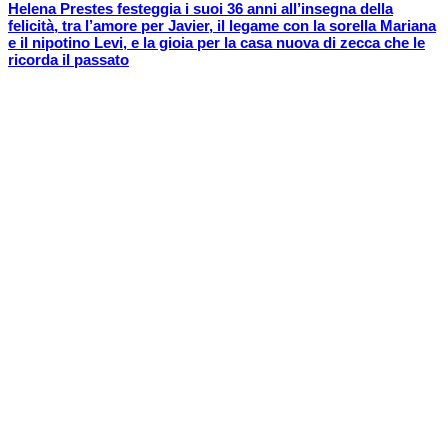
Helena Prestes festeggia i suoi 36 anni all’insegna della
felicità, tra l’amore per Javier, il legame con la sorella Mariana
e il nipotino Levi, e la gioia per la casa nuova di zecca che le
ricorda il passato