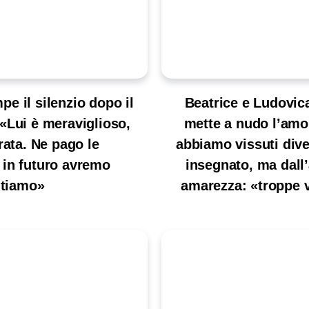
e il silenzio dopo il
Beatrice e Ludovica
«Lui è meraviglioso,
mette a nudo l’amore
ata. Ne pago le
abbiamo vissuti dive
 in futuro avremo
insegnato, ma dall’
itiamo»
amarezza: «troppe v