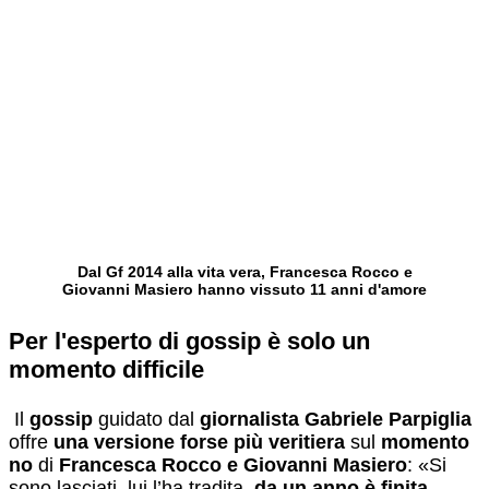
Dal Gf 2014 alla vita vera, Francesca Rocco e
Giovanni Masiero hanno vissuto 11 anni d'amore
Per l'esperto di gossip è solo un
momento difficile
Il
gossi
p
guidato dal
giornalista
Gabriele Parpiglia
offre
una versione forse più veritiera
sul
momento
no
di
Francesca Rocco e Giovanni Masiero
: «Si
sono lasciati, lui l’ha tradita,
da un anno è finita
,