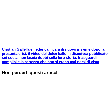
Cristian Gallella e Federica Ficara di nuovo insieme dopo la
presunta crisi: il video del dolce ballo in discoteca pubblicato
sui social non lascia dubbi sulla loro storia, tra sguardi
complici e la certezza che non si erano mai persi di vista
Non perderti questi articoli