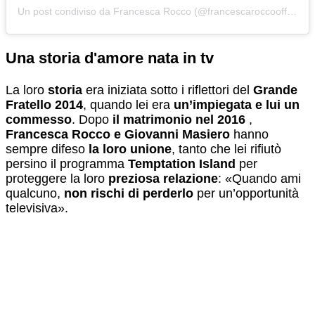
Un post condiviso da Francesca Rocco (@francescaroccoofficial)
Una storia d'amore nata in tv
La loro
storia
era iniziata sotto i riflettori del
Grande
Fratello 2014
, quando lei era
un’impiegata e lui un
commesso
. Dopo
il matrimonio nel 2016
,
Francesca Rocco e Giovanni Masiero
hanno
sempre difeso
la loro unione
, tanto che lei rifiutò
persino il programma
Temptation Island
per
proteggere la loro
preziosa relazione
: «Quando ami
qualcuno,
non rischi di perderlo
per un’opportunità
televisiva».