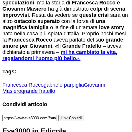
speculazioni
, ma la storia di
Francesca Rocco e
Giovanni Masiero
ha già dimostrato
colpi di scena
improvvisi
. Resta da vedere se
questa crisi
sarà un
altro
ostacolo superato
con la forza di
una
magnifica famiglia
o la fine di un’amata
love story
nata nella casa più spiata d’Italia. Proprio pochi mesi
fa
Francesca Rocco
aveva parlato del suo
grande
amore per Giovanni
: «Il
Grande Fratello
– aveva
dichiarato a primavera –
mi ha cambiato la vita,
regalandomi l’uomo più bello
».
Tags:
Francesca Rocco
gabriele parpiglia
Giovanni
Masiero
grande fratello
Condividi articolo
Link Copied!
Eva3000 in Edicola