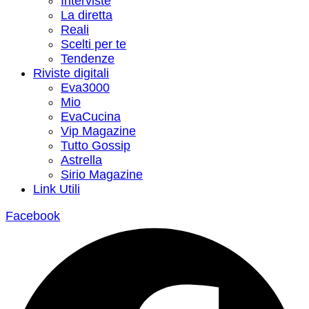
Interviste
La diretta
Reali
Scelti per te
Tendenze
Riviste digitali
Eva3000
Mio
EvaCucina
Vip Magazine
Tutto Gossip
Astrella
Sirio Magazine
Link Utili
Facebook