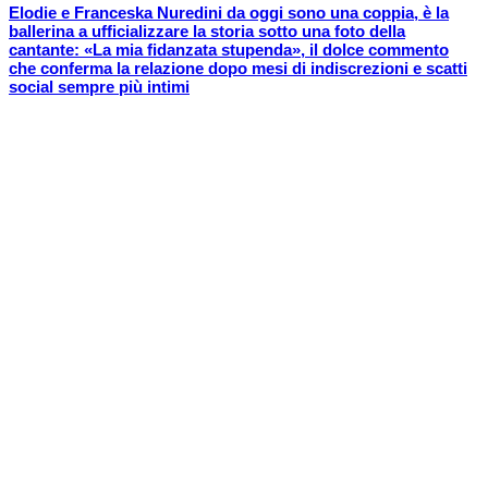
Elodie e Franceska Nuredini da oggi sono una coppia, è la
ballerina a ufficializzare la storia sotto una foto della
cantante: «La mia fidanzata stupenda», il dolce commento
che conferma la relazione dopo mesi di indiscrezioni e scatti
social sempre più intimi