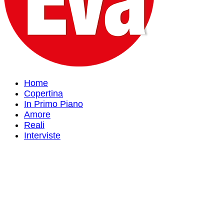
Home
Copertina
In Primo Piano
Amore
Reali
Interviste