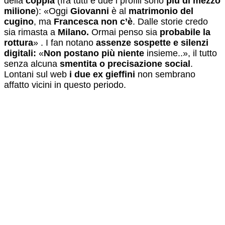
della
coppia
(fra tutti e due i profili sono
più di mezzo
milione
): «Oggi
Giovanni
è al
matrimonio del
cugino
, ma
Francesca non c’è
. Dalle storie credo
sia rimasta a
Milano.
Ormai penso sia
probabile la
rottura
» . I fan notano
assenze sospette e silenzi
digitali:
«
Non postano più niente
insieme..», il tutto
senza alcuna
smentita o precisazione social
.
Lontani sul web
i due ex gieffini
non sembrano
affatto vicini in questo periodo.