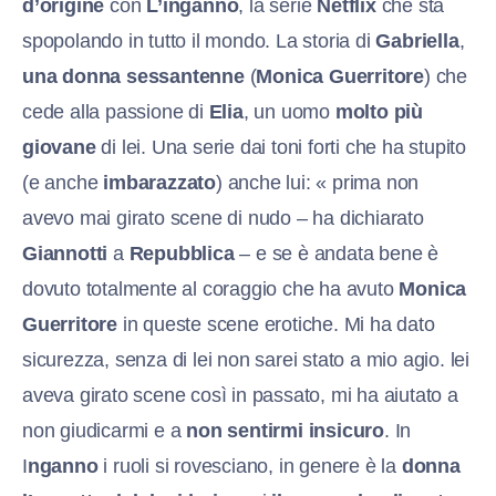
d’origine
con
L’inganno
, la serie
Netflix
che sta
spopolando in tutto il mondo. La storia di
Gabriella
,
una donna sessantenne
(
Monica Guerritore
) che
cede alla passione di
Elia
, un uomo
molto più
giovane
di lei. Una serie dai toni forti che ha stupito
(e anche
imbarazzato
) anche lui: « prima non
avevo mai girato scene di nudo – ha dichiarato
Giannotti
a
Repubblica
– e se è andata bene è
dovuto totalmente al coraggio che ha avuto
Monica
Guerritore
in queste scene erotiche. Mi ha dato
sicurezza, senza di lei non sarei stato a mio agio. lei
aveva girato scene così in passato, mi ha aiutato a
non giudicarmi e a
non sentirmi insicuro
. In
I
nganno
i ruoli si rovesciano, in genere è la
donna