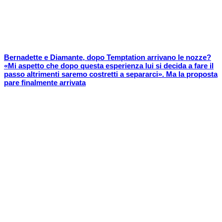
Bernadette e Diamante, dopo Temptation arrivano le nozze?
«Mi aspetto che dopo questa esperienza lui si decida a fare il
passo altrimenti saremo costretti a separarci». Ma la proposta
pare finalmente arrivata