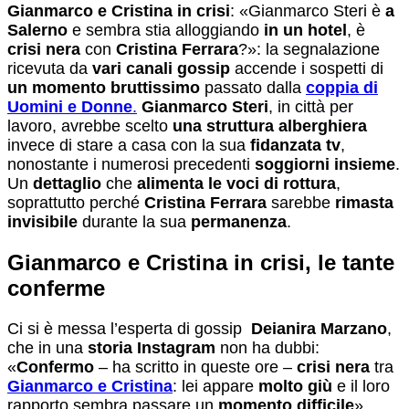
Gianmarco e Cristina in crisi
: «Gianmarco Steri è
a
Salerno
e sembra stia alloggiando
in un hotel
, è
crisi nera
con
Cristina Ferrara
?»: la segnalazione
ricevuta da
vari canali gossip
accende i sospetti di
un momento bruttissimo
passato dalla
coppia di
Uomini e Donne
.
Gianmarco Steri
, in città per
lavoro, avrebbe scelto
una struttura alberghiera
invece di stare a casa con la sua
fidanzata tv
,
nonostante i numerosi precedenti
soggiorni insieme
.
Un
dettaglio
che
alimenta le voci di rottura
,
soprattutto perché
Cristina Ferrara
sarebbe
rimasta
invisibile
durante la sua
permanenza
.
Gianmarco e Cristina in crisi, le tante
conferme
Ci si è messa l’esperta di gossip
Deianira Marzano
,
che in una
storia Instagram
non ha dubbi:
«
Confermo
– ha scritto in queste ore –
crisi nera
tra
Gianmarco e Cristina
: lei appare
molto giù
e il loro
rapporto sembra passare un
momento difficile
».