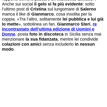
Anche sui social
il gelo si fa più evidente
: sotto
l’ultimo post di
Cristina
sul lungomare di
Salerno
manca il like di
Gianmarco
, cosa insolita per la
coppia. «Tra l’altro, solitamente
lei pubblica e lui già
lo mette
», sottolinea un fan.
Gianmarco Steri
,
re
incontrastato dell’ultima edizione di Uomini e
Donne
,
posta
foto in discoteca
in Sicilia senza mai
menzionare
la sua fidanzata
, mentre lei condivide
colazioni con amici
senza includerlo
in nessun
modo
.