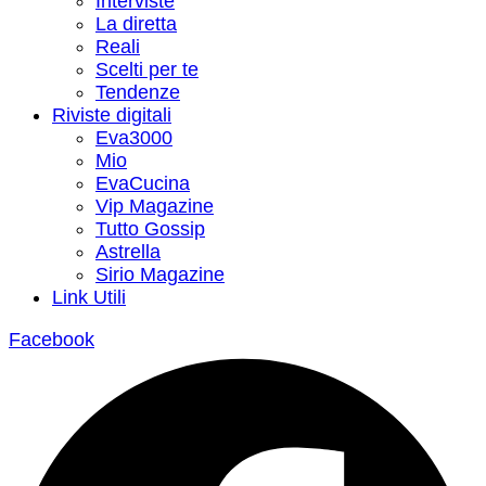
Interviste
La diretta
Reali
Scelti per te
Tendenze
Riviste digitali
Eva3000
Mio
EvaCucina
Vip Magazine
Tutto Gossip
Astrella
Sirio Magazine
Link Utili
Facebook