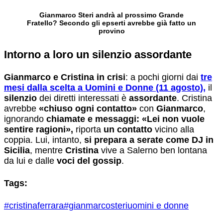
Gianmarco Steri andrà al prossimo Grande
Fratello? Secondo gli epserti avrebbe già fatto un
provino
Intorno a loro un silenzio assordante
Gianmarco e Cristina in crisi
: a pochi giorni dai
tre
mesi dalla scelta a Uomini e Donne (11 agosto),
il
silenzio
dei diretti interessati è
assordante
. Cristina
avrebbe
«chiuso ogni contatto»
con
Gianmarco
,
ignorando
chiamate e messaggi: «Lei non vuole
sentire ragioni»,
riporta
un contatto
vicino alla
coppia. Lui, intanto,
si prepara a serate come DJ in
Sicilia
, mentre
Cristina
vive a Salerno ben lontana
da lui e dalle
voci del gossip
.
Tags:
#cristinaferrara
#gianmarcosteri
uomini e donne