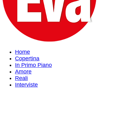
Home
Copertina
In Primo Piano
Amore
Reali
Interviste