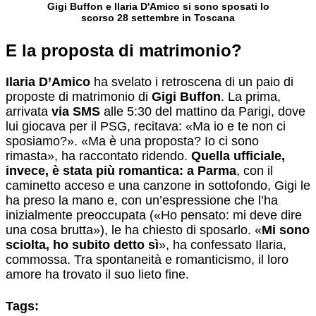
Gigi Buffon e Ilaria D'Amico si sono sposati lo
scorso 28 settembre in Toscana
E la proposta di matrimonio?
Ilaria D’Amico
ha svelato i retroscena di un paio di
proposte di matrimonio di
Gigi Buffon
. La prima,
arrivata
via SMS
alle 5:30 del mattino da Parigi, dove
lui giocava per il PSG, recitava: «Ma io e te non ci
sposiamo?». «Ma è una proposta? Io ci sono
rimasta», ha raccontato ridendo.
Quella ufficiale,
invece, è stata più romantica: a Parma
, con il
caminetto acceso e una canzone in sottofondo, Gigi le
ha preso la mano e, con un’espressione che l’ha
inizialmente preoccupata («Ho pensato: mi deve dire
una cosa brutta»), le ha chiesto di sposarlo. «
Mi sono
sciolta, ho subito detto sì
», ha confessato Ilaria,
commossa. Tra spontaneità e romanticismo, il loro
amore ha trovato il suo lieto fine.
Tags: