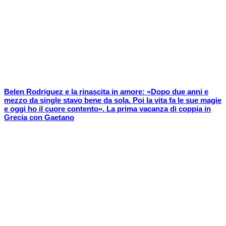
Belen Rodriguez e la rinascita in amore: «Dopo due anni e
mezzo da single stavo bene da sola. Poi la vita fa le sue magie
e oggi ho il cuore contento». La prima vacanza di coppia in
Grecia con Gaetano