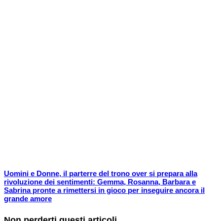
Uomini e Donne, il parterre del trono over si prepara alla
rivoluzione dei sentimenti: Gemma, Rosanna, Barbara e
Sabrina pronte a rimettersi in gioco per inseguire ancora il
grande amore
Non perderti questi articoli