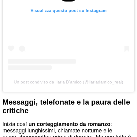
Visualizza questo post su Instagram
Un post condiviso da Ilaria D’amico (@ilariadamico_real)
Messaggi, telefonate e la paura delle
critiche
Inizia così
un corteggiamento da romanzo
:
messaggi lunghissimi, chiamate notturne e le
prime «buonanotte» prima di dormire. Ma non tutto è