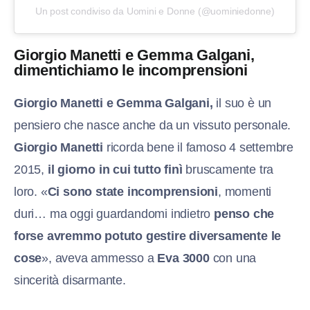
Un post condiviso da Uomini e Donne (@uominiedonne)
Giorgio Manetti e Gemma Galgani,
dimentichiamo le incomprensioni
G
iorgio Manetti e Gemma Galgani,
il suo è un
pensiero che nasce anche da un vissuto personale.
Giorgio Manetti
ricorda bene il famoso 4 settembre
2015,
il giorno in cui tutto finì
bruscamente tra
loro. «
Ci sono state incomprensioni
, momenti
duri… ma oggi guardandomi indietro
penso che
forse avremmo potuto gestire diversamente le
cose
», aveva ammesso a
Eva 3000
con una
sincerità disarmante.