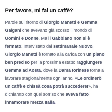
Per favore, mi fai un caffè?
Parole sul ritorno di
G
iorgio Manetti e Gemma
Galgani
che avevano già scosso il mondo di
Uomini e Donne
. Ma
il Gabbiano non si è
fermato
. Intervistato dal
settimanale Nuovo
,
G
iorgio Manetti
è tornato alla carica con
un piano
ben preciso
per la prossima estate:
raggiungere
Gemma ad Aosta
, dove la
Dama torinese
torna a
lavorare stagionalmente ogni anno.
«Le ordinerò
un caffè e chissà cosa potrà succedere!»
, ha
dichiarato con quel sorriso che
aveva fatto
innamorare mezza Italia
.