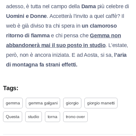
adesso, è tutta nel campo della
Dama
più celebre di
Uomini e Donne
. Accetterà l’invito a quel caffè? Il
web è già diviso tra chi spera in
un clamoroso
ritorno di fiamma
e chi pensa che
Gemma non
abbandonerà mai il suo posto in studio
. L’estate,
però, non è ancora iniziata. E ad Aosta, si sa,
l’aria
di montagna fa strani effetti.
Tags:
gemma
gemma galgani
giorgio
giorgio manetti
Questa
studio
torna
trono over