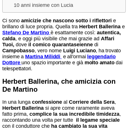
10 anni insieme con Lucia
Ci sono
amicizie che nascono sotto i riflettori
e
brillano di luce propria. Quella tra
Herbert Ballerina
e
Stefano De Martino
è esattamente così:
autentica,
calda
, e oggi più visibile che mai grazie ad
Affari
Tuoi,
dove
il comico quarantaseienne
di
Campobasso
, vero nome
Luigi Luciano
, ha trovato
insieme a
Martina Miliddi
e all’ormai
leggendario
Dottore
uno spazio importante e già
molto amato
dai
telespettatori.
Herbert Ballerina, che amicizia con
De Martino
In una lunga
confessione
al
Corriere della Sera
,
Herbert Ballerina
si apre come raramente aveva
fatto prima,
complice la sua incredibile timidezza
,
raccontando una volta per tutte
i
l legame speciale
con il conduttore che
ha cambiato la sua vita