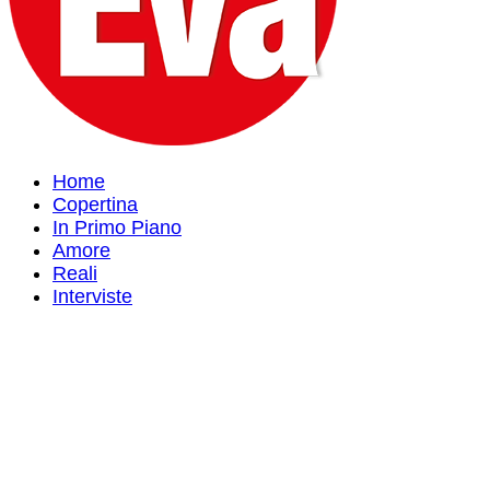
Home
Copertina
In Primo Piano
Amore
Reali
Interviste