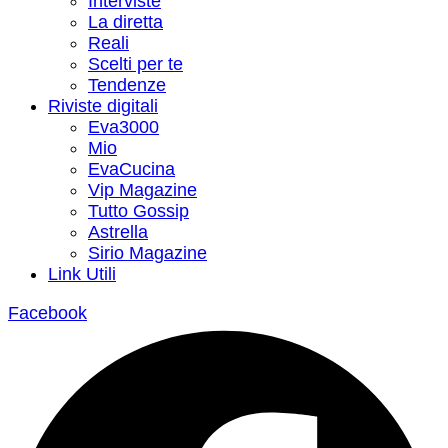
Interviste
La diretta
Reali
Scelti per te
Tendenze
Riviste digitali
Eva3000
Mio
EvaCucina
Vip Magazine
Tutto Gossip
Astrella
Sirio Magazine
Link Utili
Facebook