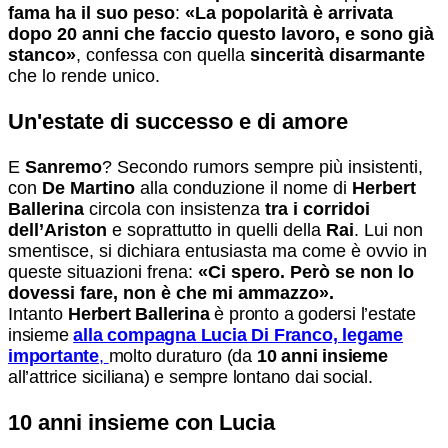
fama ha il suo peso
:
«La popolarità è arrivata
dopo 20 anni che faccio questo lavoro, e sono già
stanco»
, confessa con quella
sincerità disarmante
che lo rende unico.
Un'estate di successo e di amore
E
Sanremo
? Secondo rumors sempre più insistenti,
con
De Martino
alla conduzione il nome di
Herbert
Ballerina
circola con insistenza
tra i corridoi
dell’Ariston
e soprattutto in quelli della
Rai
. Lui non
smentisce, si dichiara entusiasta ma come è ovvio in
queste situazioni frena:
«Ci spero. Però se non lo
dovessi fare, non è che mi ammazzo».
Intanto
Herbert Ballerina
è pronto a godersi l’estate
insieme
alla compagna Lucia Di Franco, legame
important
e
,
molto duraturo (da
10 anni insieme
all’attrice siciliana) e sempre lontano dai social.
10 anni insieme con Lucia