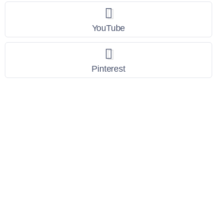
YouTube
Pinterest
Link Utili
Policy Privacy
Termini e Condizioni
Dati personali
Contatti