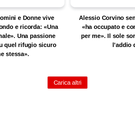
 Uomini e Donne vive
Alessio Corvino sem
ondo e ricorda: «Una
«ha occupato e co
male». Una passione
per me». Il sole so
u quel rifugio sicuro
l’addio
e stessa».
Carica altri
Link Utili
Scarica l'
Policy Privacy