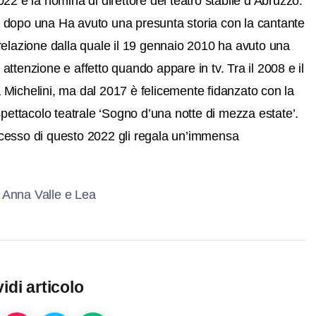
022 e la nomina di direttore del teatro stabile d’Abruzzo.
he dopo una Ha avuto una presunta storia con la cantante
, relazione dalla quale il 19 gennaio 2010 ha avuto una
tenzione e affetto quando appare in tv. Tra il 2008 e il
a Michelini, ma d
al 2017 è felicemente fidanzato con la
pettacolo teatrale ‘Sogno d’una notte di mezza estate’.
uccesso di questo 2022 gli regala un’immensa
idi articolo