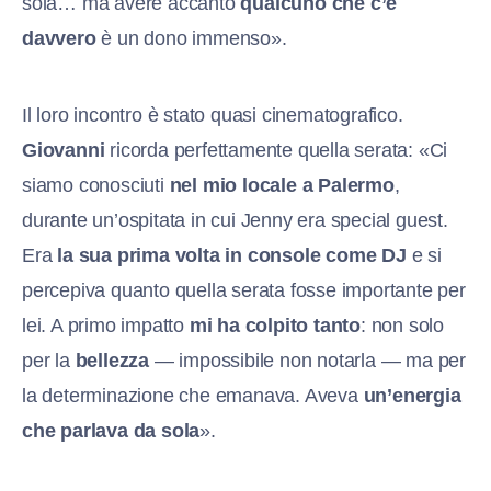
sola… ma avere accanto
qualcuno che c’è
davvero
è un dono immenso».
Il loro incontro è stato quasi cinematografico.
Giovanni
ricorda perfettamente quella serata: «Ci
siamo conosciuti
nel mio locale a Palermo
,
durante un’ospitata in cui Jenny era special guest.
Era
la sua prima volta in console come DJ
e si
percepiva quanto quella serata fosse importante per
lei. A primo impatto
mi ha colpito tanto
: non solo
per la
bellezza
— impossibile non notarla — ma per
la determinazione che emanava. Aveva
un’energia
che parlava da sola
».