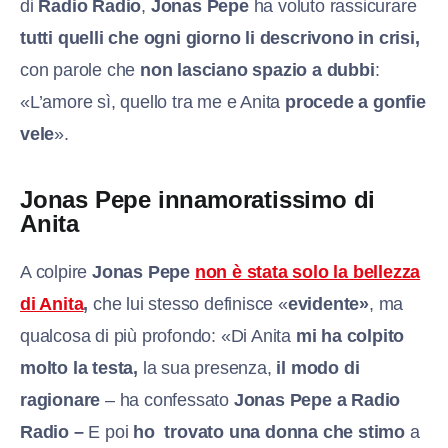
di
Radio Radio
,
Jonas Pepe
ha voluto rassicurare
tutti quelli che ogni giorno li descrivono in crisi,
con parole che
non lasciano spazio a dubbi
:
«L’amore sì, quello tra me e Anita
procede a gonfie
vele
».
Jonas Pepe innamoratissimo di
Anita
A colpire
Jonas Pepe
non è stata solo la bellezza
di Anita
,
che lui stesso definisce «
evidente»
, ma
qualcosa di più profondo: «Di Anita
mi ha colpito
molto la testa,
la sua presenza,
il modo di
ragionare
– ha confessato
Jonas Pepe a Radio
Radio –
E poi
ho trovato una donna che stimo
a