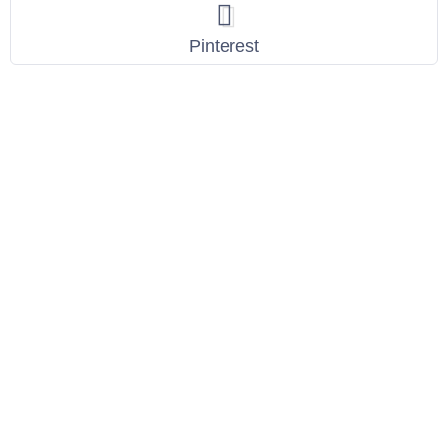
Pinterest
Link Utili
Policy Privacy
Termini e Condizioni
Dati personali
Contatti
Scarica l'App