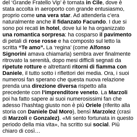
del ‘Grande Fratello Vip’ è tornata
in Cile
, dove è
stata accolta in aeroporto con grande entusiasmo,
proprio come
una vera star
. Ad attenderla c’era
naturalmente anche
il fidanzato Facundo
. I due si
sono poi recati
in hotel
, dove lui le ha organizzato
una romantica sorpresa
: ha cosparso
il pavimento
di petali di
rose rosse
e ha composto sul letto la
scritta
“Te amo”.
La ‘regina’ (come
Alfonso
Signorini
amava chiamarla) sembra aver finalmente
ritrovato la serenità, dopo mesi difficili segnati da
ripetute rotture
e altrettanti
ritorni di fiamma con
Daniele
, il tutto sotto i riflettori dei media. Ora, i suoi
numerosi fan sperano che questa nuova relazione
prenda una
direzione diversa
rispetto alla
precedente con
l’imprenditore veneto
. La
Marzoli
poi ha fatto sapere ai suoi numerosissimi fan che
adesso l’hashtag giusto non è più
Oriele
(riferito alla
storia con
Daniele Dal Moro
), bensì
Marzolez
(crasi
di
Marzoli
e
Gonzalez)
. «Mi sento fortunata in questo
periodo della mia vita», ha scritto sui
social
. Più
chiaro di così…