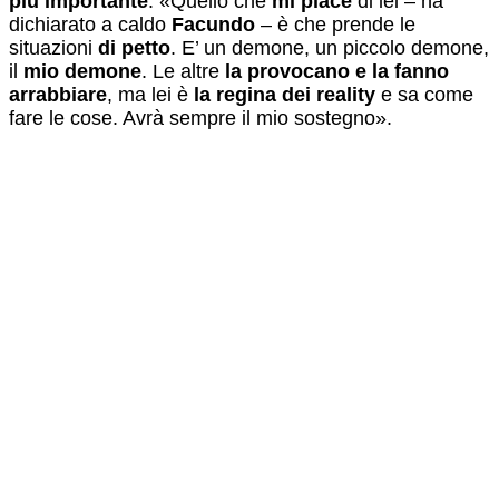
più importante
. «Quello che
mi piace
di lei – ha
dichiarato a caldo
Facundo
– è che prende le
situazioni
di petto
. E’ un demone, un piccolo demone,
il
mio demone
. Le altre
la provocano e la fanno
arrabbiare
, ma lei è
la regina dei reality
e sa come
fare le cose. Avrà sempre il mio sostegno».