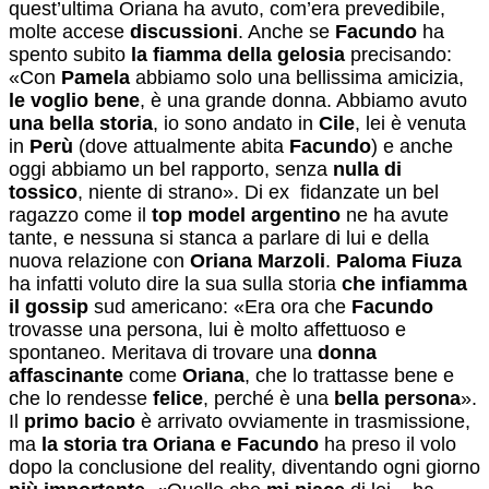
quest’ultima Oriana ha avuto, com’era prevedibile,
molte accese
discussioni
. Anche se
Facundo
ha
spento subito
la fiamma della gelosia
precisando:
«Con
Pamela
abbiamo solo una bellissima amicizia,
le voglio bene
, è una grande donna. Abbiamo avuto
una bella storia
, io sono andato in
Cile
, lei è venuta
in
Perù
(dove attualmente abita
Facundo
) e anche
oggi abbiamo un bel rapporto, senza
nulla di
tossico
, niente di strano». Di ex fidanzate un bel
ragazzo come il
top model argentino
ne ha avute
tante, e nessuna si stanca a parlare di lui e della
nuova relazione con
Oriana Marzoli
.
Paloma Fiuza
ha infatti voluto dire la sua sulla storia
che infiamma
il gossip
sud americano: «Era ora che
Facundo
trovasse una persona, lui è molto affettuoso e
spontaneo. Meritava di trovare una
donna
affascinante
come
Oriana
, che lo trattasse bene e
che lo rendesse
felice
, perché è una
bella persona
».
Il
primo bacio
è arrivato ovviamente in trasmissione,
ma
la storia tra Oriana e Facundo
ha preso il volo
dopo la conclusione del reality, diventando ogni giorno