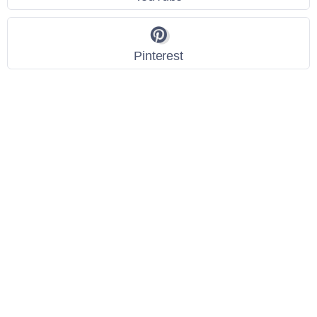
Pinterest
Link Utili
Policy Privacy
Termini e Condizioni
Dati personali
Contatti
Scarica l'App