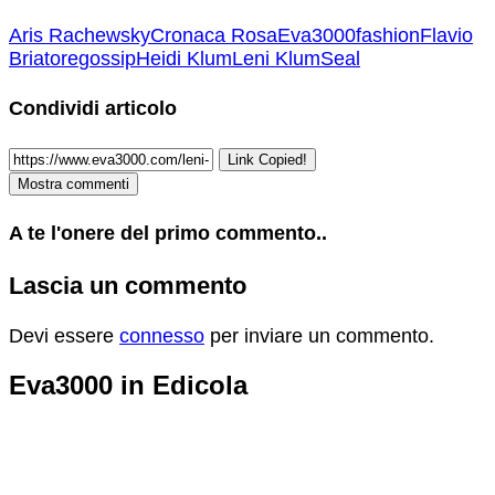
Aris Rachewsky
Cronaca Rosa
Eva3000
fashion
Flavio
Briatore
gossip
Heidi Klum
Leni Klum
Seal
Condividi articolo
Link Copied!
Mostra commenti
A te l'onere del primo commento..
Lascia un commento
Devi essere
connesso
per inviare un commento.
Eva3000 in Edicola