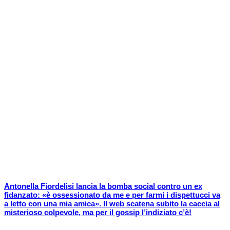
Antonella Fiordelisi lancia la bomba social contro un ex
fidanzato: «è ossessionato da me e per farmi i dispettucci va
a letto con una mia amica». Il web scatena subito la caccia al
misterioso colpevole, ma per il gossip l’indiziato c’è!