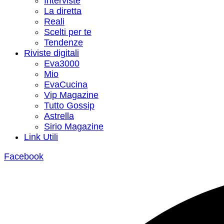
Interviste
La diretta
Reali
Scelti per te
Tendenze
Riviste digitali
Eva3000
Mio
EvaCucina
Vip Magazine
Tutto Gossip
Astrella
Sirio Magazine
Link Utili
Facebook