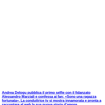
Andrea Delogu pubblica il primo selfie con il fidanzato
Alessandro Marziali e confessa ai fan: «Sono una ragazza
fortunata». La conduttrice tv si mostra innamorata e pronta a
raccontare al web la sua nuova storia d’amore