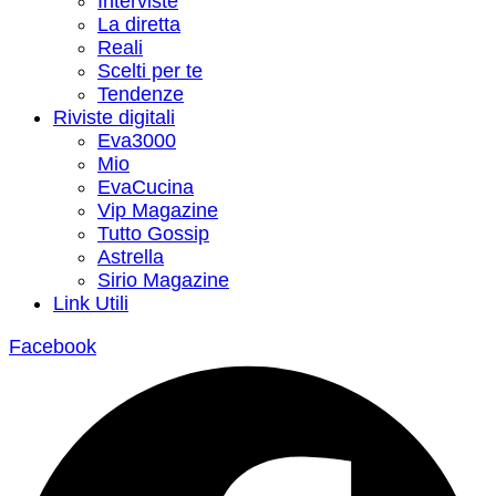
Interviste
La diretta
Reali
Scelti per te
Tendenze
Riviste digitali
Eva3000
Mio
EvaCucina
Vip Magazine
Tutto Gossip
Astrella
Sirio Magazine
Link Utili
Facebook