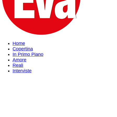
Home
Copertina
In Primo Piano
Amore
Reali
Interviste