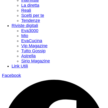
Interviste
La diretta
Reali
Scelti per te
Tendenze
Riviste digitali
Eva3000
Mio
EvaCucina
Vip Magazine
Tutto Gossip
Astrella
Sirio Magazine
Link Utili
Facebook