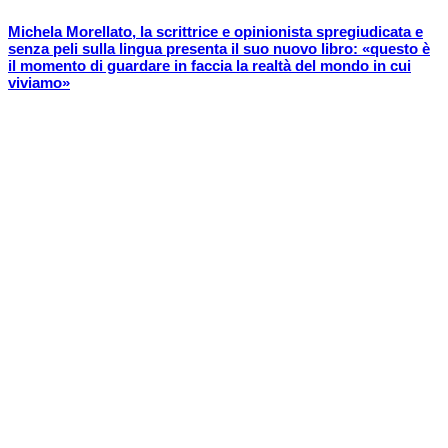
Michela Morellato, la scrittrice e opinionista spregiudicata e
senza peli sulla lingua presenta il suo nuovo libro: «questo è
il momento di guardare in faccia la realtà del mondo in cui
viviamo»