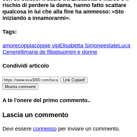
rischio di perdere la dama, hanno fatto scattare
qualcosa in lui che alla fine ha ammesso: «Sto
iniziando a innamorarmi».
Tags:
amore
coppia
coppie vip
Elisabetta Simone
estate
Luca
Cenerelli
maria de filippi
uomini e donne
Condividi articolo
Link Copied!
Mostra commenti
A te l'onere del primo commento..
Lascia un commento
Devi essere
connesso
per inviare un commento.