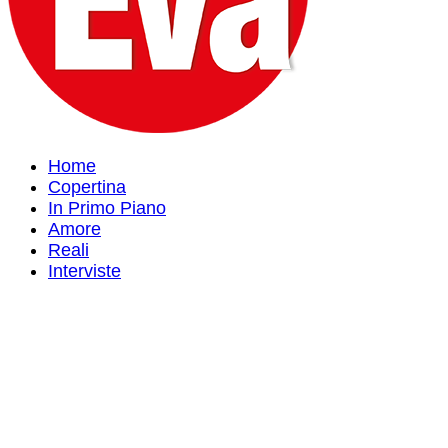
Home
Copertina
In Primo Piano
Amore
Reali
Interviste