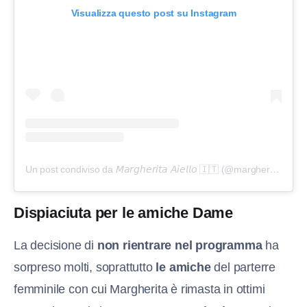
Visualizza questo post su Instagram
Un post condiviso da 𝘔𝘢𝘳𝘨𝘩𝘦𝘳𝘪𝘵𝘢 𝘈𝘪𝘦𝘭𝘭𝘰 🇮🇹 (@margheryta_aiello_official)
Dispiaciuta per le amiche Dame
La decisione di
non rientrare nel programma
ha
sorpreso molti, soprattutto
le amiche
del parterre
femminile con cui Margherita è rimasta in ottimi