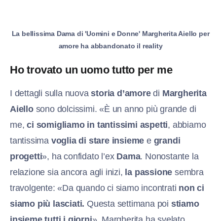
La bellissima Dama di 'Uomini e Donne' Margherita Aiello per
amore ha abbandonato il reality
Ho trovato un uomo tutto per me
I dettagli sulla nuova
storia d’amore
di
Margherita
Aiello
sono dolcissimi. «È un anno più grande di
me,
ci somigliamo in tantissimi aspetti
, abbiamo
tantissima
voglia di stare insieme
e
grandi
progetti
», ha confidato l’ex
Dama
. Nonostante la
relazione sia ancora agli inizi,
la passione
sembra
travolgente: «Da quando ci siamo incontrati
non ci
siamo più lasciati.
Questa settimana poi
stiamo
insieme tutti i giorni
». Margherita ha svelato