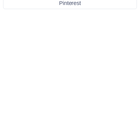
Pinterest
Link Utili
Policy Privacy
Termini e Condizioni
Dati personali
Contatti
Scarica l'App