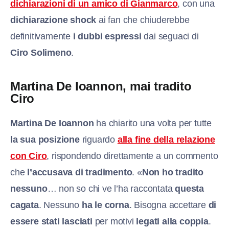
dichiarazioni di un amico di Gianmarco
, con una
dichiarazione shock
ai fan che chiuderebbe
definitivamente
i dubbi espressi
dai seguaci di
Ciro Solimeno
.
Martina De Ioannon, mai tradito
Ciro
Martina De Ioannon
ha chiarito una volta per tutte
la sua posizione
riguardo
alla fine della relazione
con Ciro
, rispondendo direttamente a un commento
che
l’accusava di tradimento
. «
Non ho tradito
nessuno
… non so chi ve l’ha raccontata
questa
cagata
. Nessuno
ha le corna
. Bisogna accettare
di
essere stati lasciati
per motivi
legati alla coppia
.