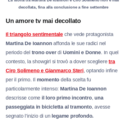
La storia tra Martina De Ioannon e Ciro Solimeno non è mai
decollata, fina alla conclusione a fine settembre
Un amore tv mai decollato
Il triangolo sentimentale
che vede protagonista
Martina De Ioannon
affonda le sue radici nel
periodo del
trono over
di
Uomini e Donne
. In quel
contesto, la showgirl si trovò a dover scegliere
tra
Ciro Solimeno e Gianmarco Steri
, optando infine
per il primo. Il
momento
della scelta fu
particolarmente intenso:
Martina De Ioannon
descrisse come
il loro primo incontro
,
una
passeggiata in bicicletta al tramonto
, avesse
segnato l’inizio di un
legame profondo.