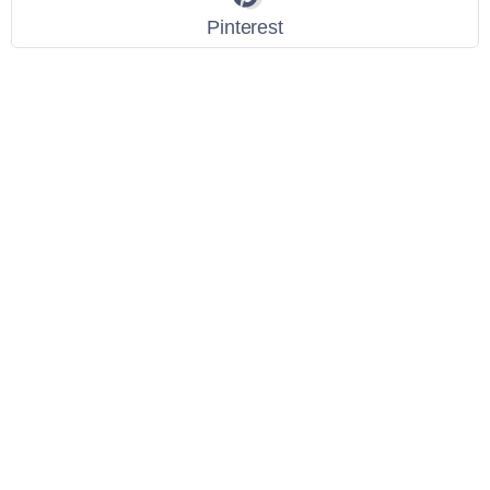
Pinterest
Link Utili
Policy Privacy
Termini e Condizioni
Dati personali
Contatti
Scarica l'App