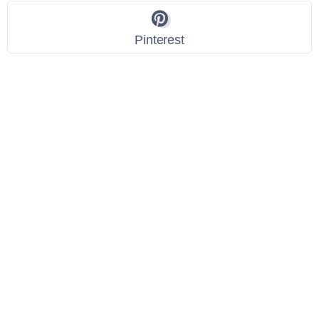
Pinterest
Link Utili
Policy Privacy
Termini e Condizioni
Dati personali
Contatti
Scarica l'App