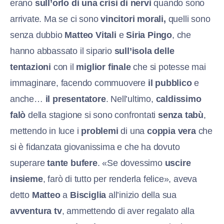
erano
sull’orlo di una crisi di nervi
quando sono
arrivate. Ma se ci sono
vincitori morali,
quelli sono
senza dubbio
Matteo Vitali
e
Siria Pingo
, che
hanno abbassato il sipario
sull’isola delle
tentazioni
con il
miglior finale
che si potesse mai
immaginare, facendo commuovere
il pubblico
e
anche…
il presentatore
. Nell’ultimo,
caldissimo
falò
della stagione si sono confrontati
senza tabù
,
mettendo in luce i
problemi
di una
coppia vera
che
si è fidanzata giovanissima e che ha dovuto
superare
tante bufere
. «Se dovessimo
uscire
insieme
, farò di tutto per renderla felice», aveva
detto
Matteo
a
Bisciglia
all’inizio della sua
avventura tv
, ammettendo di aver regalato alla